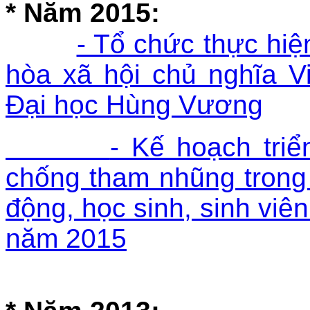
* Năm 2015:
- Tổ chức thực hi
hòa xã hội chủ nghĩa 
Đại học Hùng Vương
- Kế hoạch triể
chống tham nhũng trong 
động, học sinh, sinh vi
năm 2015