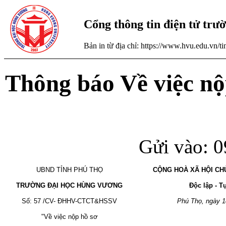
Cổng thông tin điện tử tr
Bản in từ địa chỉ: https://www.hvu.edu.vn/
Thông báo Về việc n
Gửi vào: 0
UBND TỈNH PHÚ THỌ
CỘNG HOÀ XÃ HỘI CH
TRƯỜNG ĐẠI HỌC HÙNG VƯƠNG
Độc lập - Tự do
Số: 57 /CV- ĐHHV-CTCT&HSSV
Phú Thọ, ngày 18 t
"Về việc nộp hồ sơ