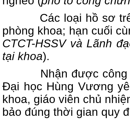
nghèo (
phô tô công chứ
Các loại hồ sơ trên 
phòng khoa; hạn cuối cù
CTCT-HSSV và Lãnh đạo 
tại khoa
).
Nhận được công văn 
Đại học Hùng Vương yê
khoa, giáo viên chủ nhiệ
bảo đúng thời gian quy đ