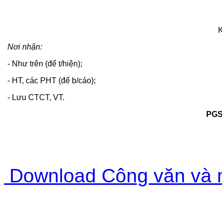
Nơi nhận:
- Như trên (để t/hiện);
- HT, các PHT (để b/cáo);
- Lưu CTCT, VT.
PGS
Download Công văn và mâ