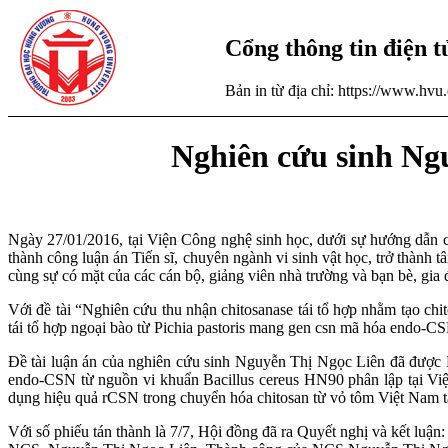
Cổng thông tin điện 
Bản in từ địa chỉ: https://www.hv
Nghiên cứu sinh Ngu
Ngày 27/01/2016, tại Viện Công nghệ sinh học, dưới sự hướng dẫ
thành công luận án Tiến sĩ, chuyên ngành vi sinh vật học, trở thành
cùng sự có mặt của các cán bộ, giảng viên nhà trường và bạn bè, gia
Với đề tài “Nghiên cứu thu nhận chitosanase tái tổ hợp nhằm tạo chi
tái tổ hợp ngoại bào từ Pichia pastoris mang gen csn mã hóa endo-CS
Đề tài luận án của nghiên cứu sinh Nguyễn Thị Ngọc Liên đã được 
endo-CSN từ nguồn vi khuẩn Bacillus cereus HN90 phân lập tại Vi
dụng hiệu quả rCSN trong chuyển hóa chitosan từ vỏ tôm Việt Nam t
Với số phiếu tán thành là 7/7, Hội đồng đã ra Quyết nghị và kết luận