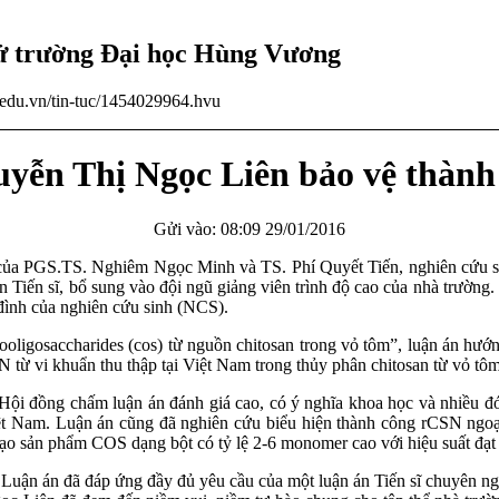
tử trường Đại học Hùng Vương
u.edu.vn/tin-tuc/1454029964.hvu
yễn Thị Ngọc Liên bảo vệ thành 
Gửi vào: 08:09 29/01/2016
n của PGS.TS. Nghiêm Ngọc Minh và TS. Phí Quyết Tiến, nghiên cứu
 tân Tiến sĩ, bổ sung vào đội ngũ giảng viên trình độ cao của nhà trư
 đình của nghiên cứu sinh (NCS).
tooligosaccharides (cos) từ nguồn chitosan trong vỏ tôm”, luận án hư
N từ vi khuẩn thu thập tại Việt Nam trong thủy phân chitosan từ vỏ t
Hội đồng chấm luận án đánh giá cao, có ý nghĩa khoa học và nhiều đó
ệt Nam. Luận án cũng đã nghiên cứu biểu hiện thành công rCSN ngoại
ạo sản phẩm COS dạng bột có tỷ lệ 2-6 monomer cao với hiệu suất đạt
: Luận án đã đáp ứng đầy đủ yêu cầu của một luận án Tiến sĩ chuyên ng