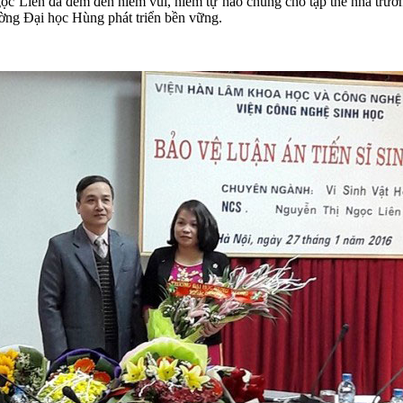
iên đã đem đến niềm vui, niềm tự hào chung cho tập thể nhà trường 
ường Đại học Hùng phát triển bền vững.