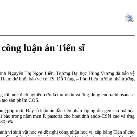
công luận án Tiến sĩ
 sinh Nguyễn Thị Ngọc Liên, Trường Đại học Hùng Vương đã bảo vệ
ờng. Tham dự buổi bảo vệ có TS. Đỗ Tùng – Phó Hiệu trưởng nhà trường
ớng tới mục đích nghiên cứu là thu nhận và ứng dụng endo-chitosanase
ôm tạo sản phẩm COS.
ng góp mới. Đây là luận án đầu tiên phân lập nguồn gen csn mã hóa
 bào trong nấm men P. pastoris cho hoạt tính endo-CSN cao và ứng
 80,6%.
ành vi sinh vật học và đề nghị công nhận học vị, cấp bằng Tiến sĩ cho