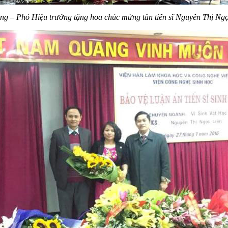
ng – Phó Hiệu trưởng tặng hoa chúc mừng tân tiến sĩ Nguyễn Thị Ngọ