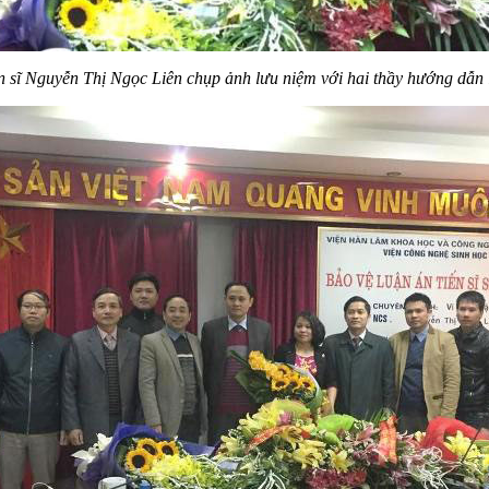
n sĩ Nguyễn Thị Ngọc Liên chụp ảnh lưu niệm với hai thầy hướng dẫn