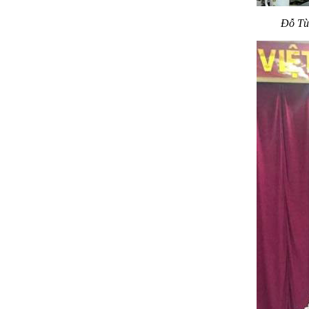
Đỗ Tù