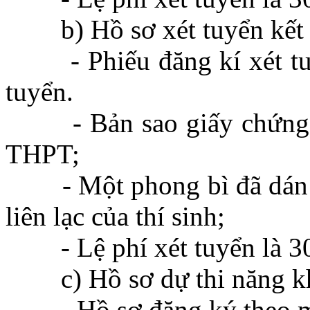
b) Hồ sơ xét tuyển kết 
- Phiếu đăng kí xét tuyể
tuyển.
- Bản sao giấy chứng nh
THPT;
- Một phong bì đã dán sẵn
liên lạc của thí sinh;
- Lệ phí xét tuyển là 30
c) Hồ sơ dự thi năng k
- Hồ sơ đăng ký theo mẫ