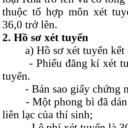
thuộc tổ hợp môn xét tuyể
36,0 trở lên.
2. Hồ sơ xét tuyển
a) Hồ sơ xét tuyển kết q
- Phiếu đăng kí xét tuyể
tuyển.
- Bản sao giấy chứng nh
- Một phong bì đã dán sẵn
liên lạc của thí sinh;
- Lệ phí xét tuyển là 30