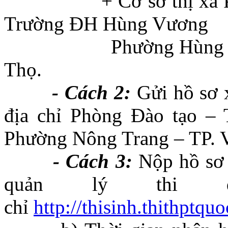
+ Cơ sở thị xã Phú T
Trường ĐH Hùng Vương
Phường Hùng Vương –
Thọ.
- Cách 2:
Gửi hồ sơ 
địa chỉ Phòng Đào tạo –
Phường Nông Trang – TP. Vi
- Cách 3:
Nộp hồ sơ 
quản lý thi q
chỉ
http://thisinh.thithptqu