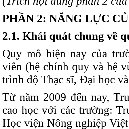
(Trích nội dung phần 2 của
PHẦN 2: NĂNG LỰC CỦ
2.1. Khái quát chung về qua
Quy mô hiện nay của trườ
viên (hệ chính quy và hệ v
trình độ Thạc sĩ, Đại học v
Từ năm 2009 đến nay, Trườ
cao học với các trường: T
Học viện Nông nghiệp Việ