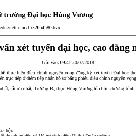
tử trường Đại học Hùng Vương
u.edu.vn/tin-tuc/1532054580.hvu
vấn xét tuyển đại học, cao đẳng 
Gửi vào: 09:41 20/07/2018
hể thực hiện điều chỉnh nguyện vọng đăng ký xét tuyển Đại học the
yển trực tiếp ở điểm tiếp nhận hồ sơ bằng phiếu điều chỉnh nguyện vọng
c nhất, tối ưu nhất, Trường Đại học Hùng Vương tổ chức chương trình
xã hội.
i doanh nghiệp và Hỗ trợ sinh viên; Bí thư Đoàn trường.