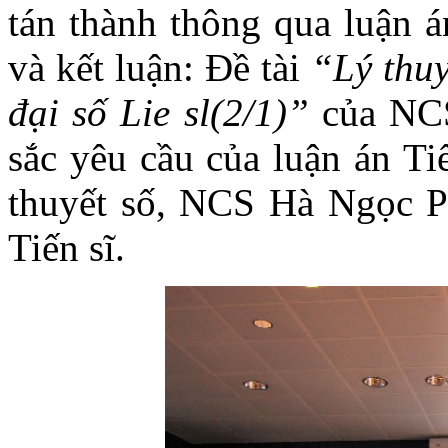
tán thành thông qua luận á
và kết luận: Đề tài
“
Lý thuy
đại số Lie sl(2/1)”
của NC
sắc yêu cầu của luận án Ti
thuyết số, NCS Hà Ngọc P
Tiến sĩ.