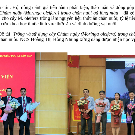
, Hội đồng đánh giá tiến hành phản biện, thảo luận và đóng góp ý k
Chùm ngây (Moringa oleifera) trong chăn nuôi gà lông màu"
đã gó
cho cây M. oleifera trồng làm nguyên liệu thức ăn chăn nuôi; tỷ lệ tiê
ên cứu khoa học thuộc lĩnh vực thức ăn và dinh dưỡng vật nuôi.
Đề tài
"Trồng và sử dụng cây Chùm ngây (Moringa oleifera) trong ch
n chăn nuôi. NCS Hoàng Thị Hồng Nhung xứng đáng được nhận học vị T