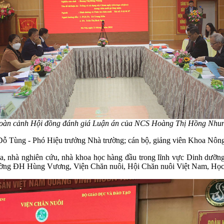
oàn cảnh Hội đồng đánh giá Luận án của
NCS Hoàng Thị Hồng Nhu
ỗ Tùng - Phó Hiệu trưởng Nhà trường; cán bộ, giảng viên Khoa Nôn
a, nhà nghiên cứu, nhà khoa học hàng đầu trong lĩnh vực Dinh dưỡng
g ĐH Hùng Vương, Viện Chăn nuôi, Hội Chăn nuôi Việt Nam, Học 