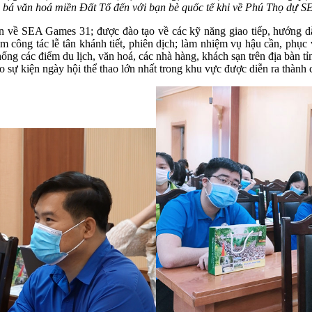
bá văn hoá miền Đất Tổ đến với bạn bè quốc tế khi về Phú Thọ dự 
 bản về SEA Games 31; được đào tạo về các kỹ năng giao tiếp, hướng d
àm công tác lễ tân khánh tiết, phiên dịch; làm nhiệm vụ hậu cần, phục 
thống các điểm du lịch, văn hoá, các nhà hàng, khách sạn trên địa bàn t
o sự kiện ngày hội thể thao lớn nhất trong khu vực được diễn ra thành 