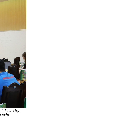
ỉnh Phú Thọ
n viên