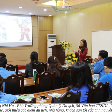
 Nhị Hà - Phó Trưởng phòng Quản lý Du lịch, Sở Văn hoá TT&DL t
sẻ, giới thiệu các điểm du lịch, nhà hàng, khách sạn tới các tình nguyệ