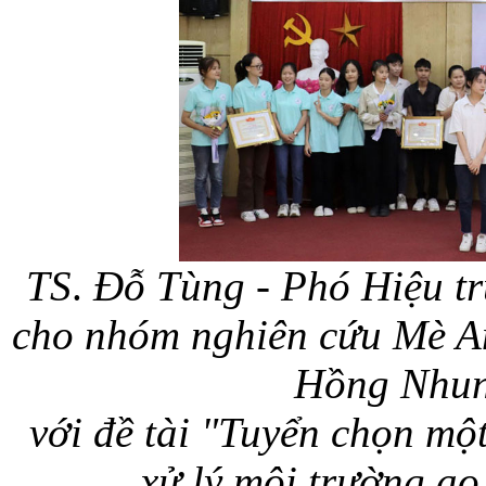
TS
.
Đỗ Tùng
- Phó Hiệu tr
cho nhóm nghiên cứu Mè An
Hồng Nhun
với đề tài "Tuyển chọn một
xử lý
môi trường ao 