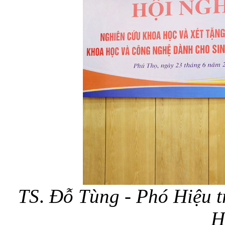
TS
.
Đỗ Tùng
- Phó Hiệu t
H