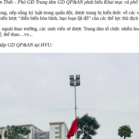
n Thức - Phó GĐ Trung tâm GD QP&AN phát biểu Khai mạc và phổ b
 nếp sống kỷ luật trong quân đội, được trang bị kiến thức về các v
iến lược “diễn biến hòa bình, bạo loạn lật đổ” của các thế lực thù đ
 ngoài thao trường, các sinh viên sẽ được Trung tâm tổ chức nhiều hoạ
, thể thao…vv...
học tập GD QP&AN tại HVU: