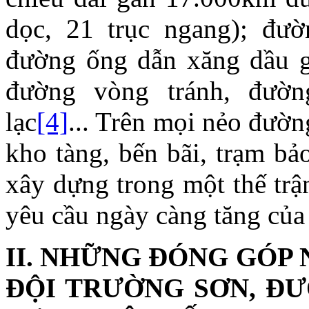
dọc, 21 trục ngang); đườ
đường ống dẫn xăng dầu g
đường vòng tránh, đườn
lạc
[4]
... Trên mọi nẻo đườn
kho tàng, bến bãi, trạm bả
xây dựng trong một thế trậ
yêu cầu ngày càng tăng của
II. NHỮNG ĐÓNG GÓP N
ĐỘI TRƯỜNG SƠN, Đ