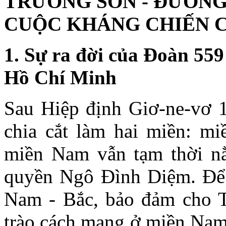
TRƯỜNG SƠN - ĐƯỜNG
CUỘC KHÁNG CHIẾN 
1. Sự ra đời của Đoàn 55
Hồ Chí Minh
Sau Hiệp định Giơ-ne-vơ 1
chia cắt làm hai miền: mi
miền Nam vẫn tạm thời nằ
quyền Ngô Đình Diệm. Để g
Nam - Bắc, bảo đảm cho 
trào cách mạng ở miền Nam,