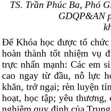
TS. Trần Phúc Ba, Phó G
GDQP&AN ph
k
Để Khóa học được tổ chức t
hoàn thành tốt nhiệm vụ 
trực nhấn mạnh: Các em si
cao ngay từ đầu, nỗ lực h
khăn, trở ngại; rèn luyện tí
hoạt, học tập; yêu thương,
nghiêm quy định của Trung 