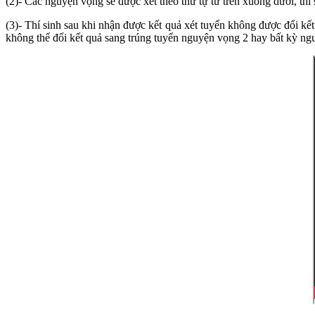
(2)- Các nguyện vọng sẽ được xét theo thứ tự từ trên xuống dưới, 
(3)- Thí sinh sau khi nhận được kết quả xét tuyển không được đổi k
không thể đổi kết quả sang trúng tuyển nguyện vọng 2 hay bất kỳ n