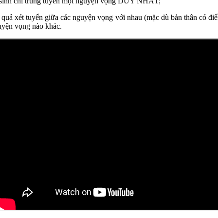
thí sinh chỉ trúng tuyển một nguyện vọng DUY NHẤT;
ết quả xét tuyển giữa các nguyện vọng với nhau (mặc dù bản thân có đi
guyện vọng nào khác.