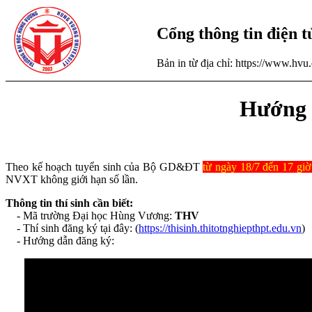
Cổng thông tin điện 
Bản in từ địa chỉ: https://www.hv
Hướng 
Theo kế hoạch tuyển sinh của Bộ GD&ĐT
từ ngày 18/7 đến 17 giờ
NVXT không giới hạn số lần.
Thông tin thí sinh cần biết:
- Mã trường Đại học Hùng Vương:
THV
- Thí sinh đăng ký tại đây: (
https://thisinh.thitotnghiepthpt.edu.vn
)
- Hướng dẫn đăng ký: