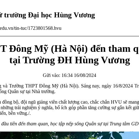
tử trường Đại học Hùng Vương
u.edu.vn/tin-tuc/1723801568.hvu
T Đông Mỹ (Hà Nội) đến tham qu
tại Trường ĐH Hùng Vương
Gửi vào: 16:34 16/08/2024
ương và Trường THPT Đông Mỹ (Hà Nội). Sáng nay, ngày 16/8/202
ng Quân sự tại Nhà trường.
 đầy đủ đồng bộ, đội ngũ giảng viên chất lượng cao, chắc chắn HVU sẽ
g những trải nghiệm ý nghĩa, bổ ích góp phần tăng cường sự gắn kết gi
n, bền vững./.
 đầu tiên đến
tham quan, học tập nếp sống Quân sự tại Trung tâ