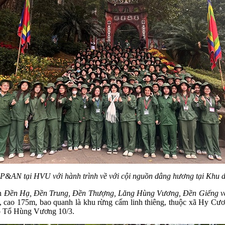
QP&AN tại HVU với hành trình
về với cội nguồn dâng hương tại Khu d
n
Đền Hạ, Đền Trung, Đền Thượng, Lăng Hùng Vương, Đền Giếng 
cao 175m, bao quanh là khu rừng cấm linh thiêng, thuộc xã Hy Cương
giỗ Tổ Hùng Vương 10/3.