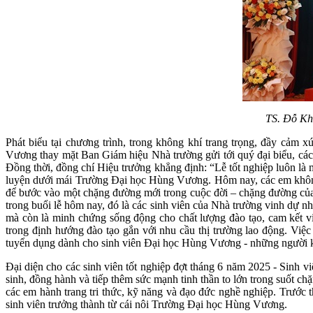
TS. Đỗ Kh
Phát biểu tại chương trình, trong không khí trang trọng, đầy cả
Vương thay mặt Ban Giám hiệu Nhà trường gửi tới quý đại biểu, các b
Đồng thời, đồng chí Hiệu trưởng khẳng định: “Lễ tốt nghiệp luôn là
luyện dưới mái Trường Đại học Hùng Vương. Hôm nay, các em không 
để bước vào một chặng đường mới trong cuộc đời – chặng đường của n
trong buổi lễ hôm nay, đó là các sinh viên của Nhà trường vinh dự n
mà còn là minh chứng sống động cho chất lượng đào tạo, cam kết vi
trong định hướng đào tạo gắn với nhu cầu thị trường lao động. Việc 
tuyển dụng dành cho sinh viên Đại học Hùng Vương - những người kh
Đại diện cho các sinh viên tốt nghiệp đợt tháng 6 năm 2025 - Sinh
sinh, đồng hành và tiếp thêm sức mạnh tinh thần to lớn trong suốt ch
các em hành trang tri thức, kỹ năng và đạo đức nghề nghiệp. Trước t
sinh viên trưởng thành từ cái nôi Trường Đại học Hùng Vương.