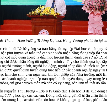
ắc Thanh - Hiệu trưởng Trường Đại học Hùng Vương phát biểu tại ch
m xúc của buổi Lễ bế giảng và trao bằng tốt nghiệp Đại học chính q
ậc phụ huynh và toàn thể các sinh viên nhận bằng tốt nghiệp lời chào
 một cột mốc quan trọng, là dấu mốc trưởng thành đánh dấu sự nỗ lực k
chỉ được nhận bằng tốt nghiệp – minh chứng cho thành quả học tập, m
gười trưởng thành, người lao động, người công dân có trách nhiệm vớ
hận được quyết định tuyển dụng trực tiếp từ các doanh nghiệp ngay tại 
ệc làm cho sinh viên ngay sau khi tốt nghiệp của Nhà trường, một lầ
các doanh nghiệp trực tiếp trao quyết định tuyển dụng ngay trong lễ t
ông chỉ giỏi chuyên môn mà còn có kỹ năng, bản lĩnh và thái độ sẵn 
 viên Nguyễn Thu Hương - Lớp K19 Giáo dục Tiểu học B đã xúc động bà
ặng đường học tập của các em. Đồng thời, cũng gửi lời tri ân chân thà
hềm tương lai, các sinh viên xin hứa sẽ không ngừng nỗ lực, phấn đấu