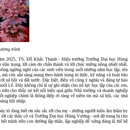
ương trình
uy năm 2025, TS. Đỗ Khắc Thanh - Hiệu trưởng Trường Đại học Hùng
 trân trọng, lời cảm ơn chân thành và lời chúc mừng nồng nhiệt nhất.
hông ngừng nghỉ của các sinh viên trong suốt những năm học tập, rèn
à còn sẵn sàng mang theo hành trang tri thức, kỹ năng và hoài bão
i xã hội và đất nước. Đặc biệt, điều vô cùng ý nghĩa và đáng tự hào
buổi Lễ. Đây không chỉ là sự ghi nhận cho nỗ lực học tập của các em,
n nữa cho thấy sự kết nối hiệu quả giữa Nhà trường và doanh nghiệp
ốt nghiệp chính là thông điệp rõ ràng về niềm tin mà xã hội, các nhà
sàng hội nhập.
y tỏ lòng biết ơn sâu sắc tới cha mẹ - những người luôn âm thầm hy
nh tới các thầy cô và Trường Đại học Hùng Vương - nơi đã trang bị cho
 hết mình trên con đường lập thân, lập nghiệp để xứng đáng là thế hệ