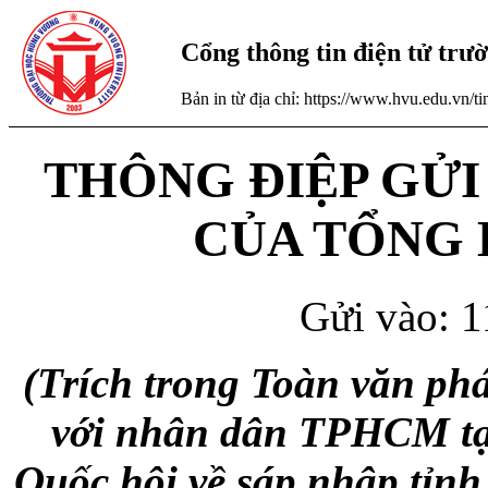
Cổng thông tin điện tử tr
Bản in từ địa chỉ: https://www.hvu.edu.vn/
THÔNG ĐIỆP GỬI
CỦA TỔNG 
Gửi vào: 1
(Trích trong Toàn văn ph
với nhân dân TPHCM tại
Quốc hội về sáp nhập tỉnh