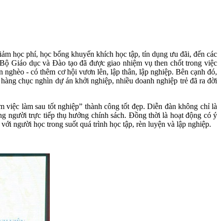
ảm học phí, học bổng khuyến khích học tập, tín dụng ưu đãi, đến các
 Bộ Giáo dục và Đào tạo đã được giao nhiệm vụ then chốt trong việc
n nghèo - có thêm cơ hội vươn lên, lập thân, lập nghiệp. Bên cạnh đó,
hàng chục nghìn dự án khởi nghiệp, nhiều doanh nghiệp trẻ đã ra đời
m việc làm sau tốt nghiệp” thành công tốt đẹp. Diễn đàn không chỉ là
ững người trực tiếp thụ hưởng chính sách. Đồng thời là hoạt động có ý
với người học trong suốt quá trình học tập, rèn luyện và lập nghiệp.