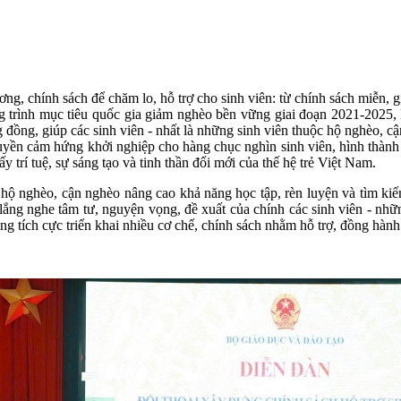
, chính sách để chăm lo, hỗ trợ cho sinh viên: từ chính sách miễn, gi
ơng trình mục tiêu quốc gia giảm nghèo bền vững giai đoạn 2021-2025,
đồng, giúp các sinh viên - nhất là những sinh viên thuộc hộ nghèo, cậ
ruyền cảm hứng khởi nghiệp cho hàng chục nghìn sinh viên, hình thành 
 trí tuệ, sự sáng tạo và tinh thần đổi mới của thế hệ trẻ Việt Nam.
 hộ nghèo, cận nghèo nâng cao khả năng học tập, rèn luyện và tìm kiế
ể lắng nghe tâm tư, nguyện vọng, đề xuất của chính các sinh viên - nh
g tích cực triển khai nhiều cơ chế, chính sách nhằm hỗ trợ, đồng hành 