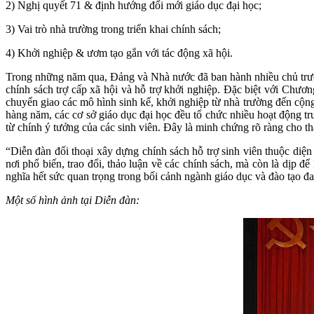
2) Nghị quyết 71 & định hướng đổi mới giáo dục đại học;
3) Vai trò nhà trường trong triển khai chính sách;
4) Khởi nghiệp & ươm tạo gắn với tác động xã hội.
Trong những năm qua, Đảng và Nhà nước đã ban hành nhiều chủ trương
chính sách trợ cấp xã hội và hỗ trợ khởi nghiệp. Đặc biệt với Chư
chuyển giao các mô hình sinh kế, khởi nghiệp từ nhà trường đến cộng 
hàng năm, các cơ sở giáo dục đại học đều tổ chức nhiều hoạt động t
từ chính ý tưởng của các sinh viên. Đây là minh chứng rõ ràng cho thấy
“Diễn đàn đối thoại xây dựng chính sách hỗ trợ sinh viên thuộc diện
nơi phổ biến, trao đổi, thảo luận về các chính sách, mà còn là dịp đ
nghĩa hết sức quan trọng trong bối cảnh ngành giáo dục và đào tạo đan
Một số hình ảnh tại Diễn đàn: