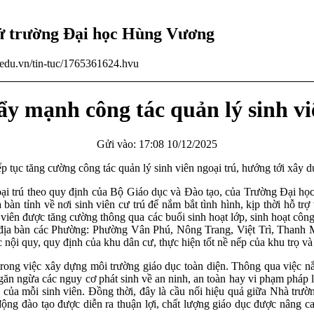
tử trường Đại học Hùng Vương
u.edu.vn/tin-tuc/1765361624.hvu
 mạnh công tác quản lý sinh vi
Gửi vào: 17:08 10/12/2025
ục tăng cường công tác quản lý sinh viên ngoại trú, hướng tới xây dự
ngoại trú theo quy định của Bộ Giáo dục và Đào tạo, của Trường Đại h
n tỉnh về nơi sinh viên cư trú để nắm bắt tình hình, kịp thời hỗ trợ 
nh viên được tăng cường thông qua các buổi sinh hoạt lớp, sinh hoạt 
 địa bàn các Phường: Phường Vân Phú, Nông Trang, Việt Trì, Thanh Miế
ội quy, quy định của khu dân cư, thực hiện tốt nề nếp của khu trọ và 
 trong việc xây dựng môi trường giáo dục toàn diện. Thông qua việc nắ
ngăn ngừa các nguy cơ phát sinh về an ninh, an toàn hay vi phạm pháp 
 của mỗi sinh viên. Đồng thời, đây là cầu nối hiệu quả giữa Nhà trườ
động đào tạo được diễn ra thuận lợi, chất lượng giáo dục được nâng c