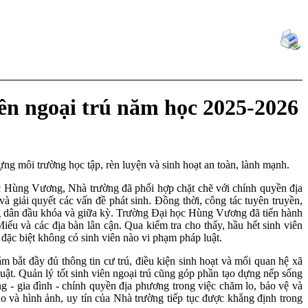
ên ngoại trú năm học 2025-2026
ng môi trường học tập, rèn luyện và sinh hoạt an toàn, lành mạnh.
ọc Hùng Vương, Nhà trường đã phối hợp chặt chẽ với chính quyền địa
và giải quyết các vấn đề phát sinh. Đồng thời, công tác tuyên truyền,
công dân đầu khóa và giữa kỳ. Trường Đại học Hùng Vương đã tiến hành
u và các địa bàn lân cận. Qua kiểm tra cho thấy, hầu hết sinh viên
đặc biệt không có sinh viên nào vi phạm pháp luật.
m bắt đầy đủ thông tin cư trú, điều kiện sinh hoạt và mối quan hệ xã
luật. Quản lý tốt sinh viên ngoại trú cũng góp phần tạo dựng nếp sống
ng - gia đình - chính quyền địa phương trong việc chăm lo, bảo vệ và
ao và hình ảnh, uy tín của Nhà trường tiếp tục được khẳng định trong