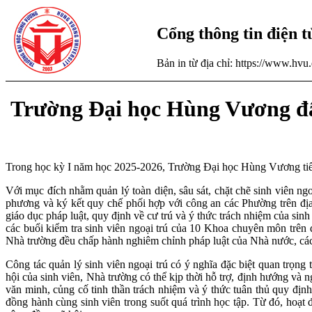
Cổng thông tin điện 
Bản in từ địa chỉ: https://www.hv
Trường Đại học Hùng Vương đẩy
Trong học kỳ I năm học 2025-2026, Trường Đại học Hùng Vương tiếp t
Với mục đích nhằm quản lý toàn diện, sâu sát, chặt chẽ sinh viên 
phương và ký kết quy chế phối hợp với công an các Phường trên địa bà
giáo dục pháp luật, quy định về cư trú và ý thức trách nhiệm của si
các buổi kiểm tra sinh viên ngoại trú của 10 Khoa chuyên môn trên
Nhà trường đều chấp hành nghiêm chỉnh pháp luật của Nhà nước, các n
Công tác quản lý sinh viên ngoại trú có ý nghĩa đặc biệt quan trọng
hội của sinh viên, Nhà trường có thể kịp thời hỗ trợ, định hướng và 
văn minh, củng cố tinh thần trách nhiệm và ý thức tuân thủ quy định
đồng hành cùng sinh viên trong suốt quá trình học tập. Từ đó, hoạt 