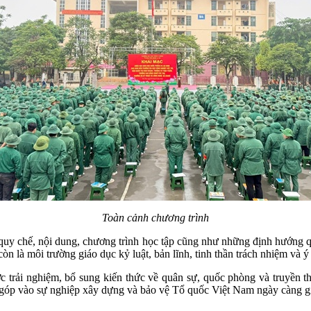
Toàn cảnh chương trình
ề quy chế, nội dung, chương trình học tập cũng như những định hướng qu
n là môi trường giáo dục kỷ luật, bản lĩnh, tinh thần trách nhiệm và 
ợc trải nghiệm, bổ sung kiến thức về quân sự, quốc phòng và truyền
g góp vào sự nghiệp xây dựng và bảo vệ Tổ quốc Việt Nam ngày càng 