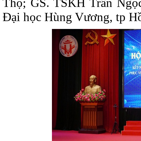
Thọ; GS. TSKH Trần Ngọc
Đại học Hùng Vương, tp H