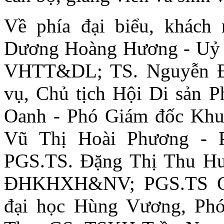
Về phía đại biểu, khách
Dương Hoàng Hương - Uỷ 
VHTT&DL; TS. Nguyễn Đ
vụ, Chủ tịch Hội Di sản 
Oanh - Phó Giám đốc Khu 
Vũ Thị Hoài Phương -
PGS.TS. Đặng Thị Thu Hư
ĐHKHXH&NV; PGS.TS Ca
đại học Hùng Vương, Phó