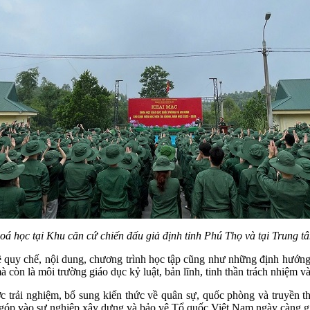
oá học tại Khu căn cứ chiến đấu giả định tỉnh Phú Thọ và tại Tru
ề quy chế, nội dung, chương trình học tập cũng như những định hướng 
 còn là môi trường giáo dục kỷ luật, bản lĩnh, tinh thần trách nhiệm v
ợc trải nghiệm, bổ sung kiến thức về quân sự, quốc phòng và truyền
g góp vào sự nghiệp xây dựng và bảo vệ Tổ quốc Việt Nam ngày càng 