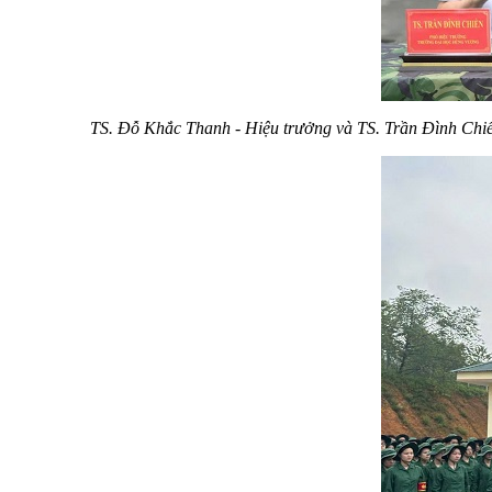
TS. Đỗ Khắc Thanh - Hiệu trưởng và TS. Trần Đình Chi