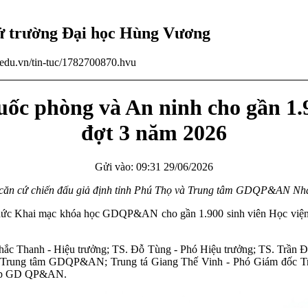
tử trường Đại học Hùng Vương
u.edu.vn/tin-tuc/1782700870.hvu
c phòng và An ninh cho gần 1.9
đợt 3 năm 2026
Gửi vào: 09:31 29/06/2026
căn cứ chiến đấu giả định tỉnh Phú Thọ và Trung tâm GDQP&AN Nh
ức Khai mạc khóa học GDQP&AN cho gần 1.900 sinh viên Học viện Tài
c Thanh - Hiệu trưởng; TS. Đỗ Tùng - Phó Hiệu trưởng; TS. Trần Đ
Trung tâm GDQP&AN; Trung tá Giang Thế Vinh - Phó Giám đốc 
 tập GD QP&AN.