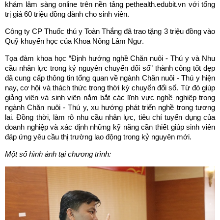
khám lâm sàng online trên nền tảng pethealth.edubit.vn với tổng
trị giá 60 triệu đồng dành cho sinh viên.
Công ty CP Thuốc thú y Toàn Thắng đã trao tặng 3 triệu đồng vào
Quỹ khuyến học của Khoa Nông Lâm Ngư.
Tọa đàm khoa học “Định hướng nghề Chăn nuôi - Thú y và Nhu
cầu nhân lực trong kỷ nguyên chuyển đổi số” thành công tốt đẹp
đã cung cấp thông tin tổng quan về ngành Chăn nuôi - Thú y hiện
nay, cơ hội và thách thức trong thời kỳ chuyển đổi số. Từ đó giúp
giảng viên và sinh viên nắm bắt các lĩnh vực nghề nghiệp trong
ngành Chăn nuôi - Thú y, xu hướng phát triển nghề trong tương
lai. Đồng thời, làm rõ nhu cầu nhân lực, tiêu chí tuyển dụng của
doanh nghiệp và xác định những kỹ năng cần thiết giúp sinh viên
đáp ứng yêu cầu thị trường lao động trong kỷ nguyên mới.
Một số hình ảnh tại chương trình: