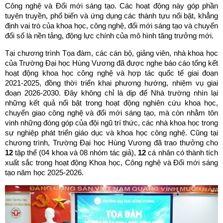
Công nghệ và Đổi mới sáng tạo. Các hoạt động này góp phần
tuyên truyền, phổ biến và ứng dụng các thành tựu nổi bật, khẳng
định vai trò của khoa học, công nghệ, đổi mới sáng tạo và chuyển
đổi số là nền tảng, động lực chính của mô hình tăng trưởng mới.
Tại chương trình Tọa đàm, các cán bộ, giảng viên, nhà khoa học
của Trường Đại học Hùng Vương đã được nghe báo cáo tổng kết
hoạt động khoa học công nghệ và hợp tác quốc tế giai đoạn
2021-2025, đồng thời triển khai phương hướng, nhiệm vụ giai
đoạn 2026-2030. Đây không chỉ là dịp để Nhà trường nhìn lại
những kết quả nổi bật trong hoạt động nghiên cứu khoa học,
chuyển giao công nghệ và đổi mới sáng tạo, mà còn nhằm tôn
vinh những đóng góp của đội ngũ trí thức, các nhà khoa học trong
sự nghiệp phát triển giáo dục và khoa học công nghệ. Cũng tại
chương trình, Trường Đại học Hùng Vương đã trao thưởng cho
12
tập thể (04 khoa và 08 nhóm tác giả),
12
cá nhân có thành tích
xuất sắc trong hoạt động Khoa học, Công nghệ và Đổi mới sáng
tạo năm học 2025-2026.