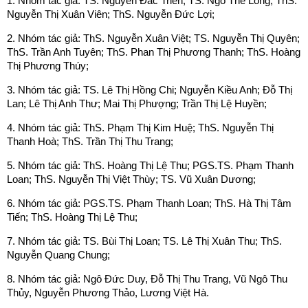
1. Nhóm tác giả: TS. Nguyễn Đắc Triển; TS. Ngô Thế Long; ThS.
Nguyễn Thị Xuân Viên; ThS. Nguyễn Đức Lợi;
2. Nhóm tác giả: ThS. Nguyễn Xuân Việt; TS. Nguyễn Thị Quyên;
ThS. Trần Anh Tuyên; ThS. Phan Thị Phương Thanh; ThS. Hoàng
Thị Phương Thúy;
3. Nhóm tác giả: TS. Lê Thị Hồng Chi; Nguyễn Kiều Anh; Đỗ Thị
Lan; Lê Thị Anh Thư; Mai Thị Phượng; Trần Thị Lệ Huyền;
4. Nhóm tác giả: ThS. Phạm Thị Kim Huệ; ThS. Nguyễn Thị
Thanh Hoà; ThS. Trần Thị Thu Trang;
5. Nhóm tác giả: ThS. Hoàng Thị Lệ Thu; PGS.TS. Phạm Thanh
Loan; ThS. Nguyễn Thị Việt Thùy; TS. Vũ Xuân Dương;
6. Nhóm tác giả: PGS.TS. Phạm Thanh Loan; ThS. Hà Thị Tâm
Tiến; ThS. Hoàng Thị Lệ Thu;
7. Nhóm tác giả: TS. Bùi Thị Loan; TS. Lê Thị Xuân Thu; ThS.
Nguyễn Quang Chung;
8. Nhóm tác giả: Ngô Đức Duy, Đỗ Thị Thu Trang, Vũ Ngô Thu
Thủy, Nguyễn Phương Thảo, Lương Việt Hà.