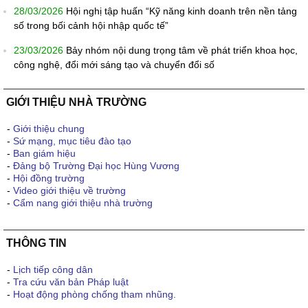
28/03/2026
Hội nghị tập huấn “Kỹ năng kinh doanh trên nền tảng
số trong bối cảnh hội nhập quốc tế”
23/03/2026
Bảy nhóm nội dung trọng tâm về phát triển khoa học,
công nghệ, đổi mới sáng tạo và chuyển đổi số
GIỚI THIỆU NHÀ TRƯỜNG
-
Giới thiệu chung
-
Sứ mạng, mục tiêu đào tạo
-
Ban giám hiệu
-
Đảng bộ Trường Đại học Hùng Vương
-
Hội đồng trường
-
Video giới thiệu về trường
-
Cẩm nang giới thiệu nhà trường
THÔNG TIN
-
Lịch tiếp công dân
-
Tra cứu văn bản Pháp luật
-
Hoạt động phòng chống tham nhũng.