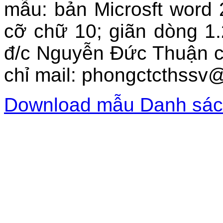
mẫu: bản Microsft word
cỡ chữ 10; giãn dòng 
đ/c Nguyễn Đức Thuận c
chỉ mail: phongctcthssv
Download mẫu Danh sách l