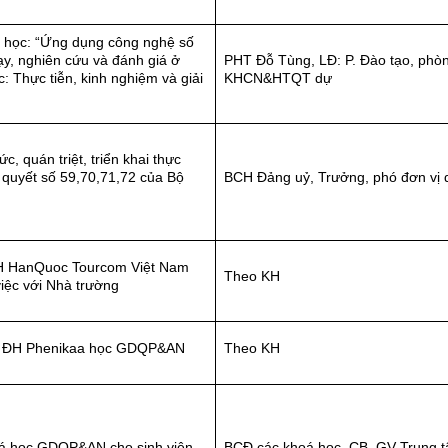
a học: “Ứng dụng công nghệ số
ạy, nghiên cứu và đánh giá ở
PHT Đỗ Tùng, LĐ: P. Đào tạo, phò
c: Thực tiễn, kinh nghiệm và giải
KHCN&HTQT dự
ức, quán triệt, triển khai thực
 quyết số 59,70,71,72 của Bộ
BCH Đảng uỷ, Trưởng, phó đơn vị 
H HanQuoc Tourcom Việt Nam
Theo KH
iệc với Nhà trường
ên ĐH Phenikaa học GDQP&AN
Theo KH
á học GDQP&AN cho sinh viên
BCĐ các khoá học, CB, GV Trung 