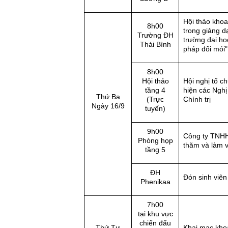
Hội thảo kho
8h00
trong giảng d
Trường ĐH
trường đại họ
Thái Bình
pháp đổi mói"
8h00
Hội thảo
Hội nghị tổ ch
tầng 4
hiện các Nghị
Thứ Ba
(Trực
Chính trị
Ngày 16/9
tuyến)
9h00
Công ty TNH
Phòng họp
thăm và làm v
tầng 5
ĐH
Đón sinh vi
Phenikaa
7h00
tại khu vực
chiến đấu
Thứ Tư
Khai mạc kho