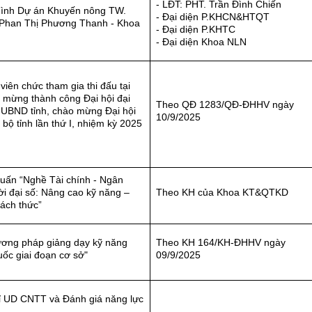
- LĐT: PHT. Trần Đình Chiến
hình Dự án Khuyến nông TW.
- Đại diện P.KHCN&HTQT
Phan Thị Phương Thanh - Khoa
- Đại diện P.KHTC
- Đại diện Khoa NLN
viên chức tham gia thi đấu tại
 mừng thành công Đại hội đại
Theo QĐ 1283/QĐ-ĐHHV ngày
 UBND tỉnh, chào mừng Đại hội
10/9/2025
 bộ tỉnh lần thứ I, nhiệm kỳ 2025
huấn “Nghề Tài chính - Ngân
ời đại số: Nâng cao kỹ năng –
Theo KH của Khoa KT&QTKD
ách thức”
ơng pháp giảng dạy kỹ năng
Theo KH 164/KH-ĐHHV ngày
ốc giai đoạn cơ sở"
09/9/2025
ỉ UD CNTT và Đánh giá năng lực