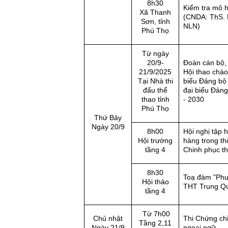
8h30
Kiểm tra mô 
Xã Thanh
(CNDA: ThS. 
Sơn, tỉnh
NLN)
Phú Thọ
Từ ngày
20/9-
Đoàn cán bộ, 
21/9/2025
Hội thao chào
Tại Nhà thi
biểu Đảng bộ
đấu thể
đại biểu Đảng
thao tỉnh
- 2030
Phú Thọ
Thứ Bảy
Ngày 20/9
8h00
Hội nghị tập 
Hội trường
hàng trong th
tầng 4
Chinh phục th
8h30
Toạ đàm "Phư
Hội thảo
THT Trung Qu
tầng 4
Từ 7h00
Chủ nhật
Thi Chứng ch
Tầng 2,11
Ngày 21/9
ngoại ngữ