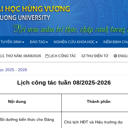
TUYỂN SINH
ĐÀO TẠO
NGHIÊN CỨU KHOA HỌC
KIỂM ĐỊNH C
:13, THỨ NĂM, 06/08/2026
LỊCH CÔNG TÁC
THƯ ĐIỆN TỬ
ENGL
học 2025 - 2026
Lịch công tác tuần 08/2025-2026
Nội dung
Thành phần
Bồi dưỡng kiến thức cho Đảng
Chủ tịch HĐT và Hiệu trưởng dự