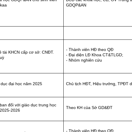
ikaa
GDQP&AN
- Thành viên HĐ theo QĐ
ề tài KHCN cấp cơ sở: CNĐT.
- Đại diện LĐ Khoa CT&TLGD;
huỳ
- Nhóm nghiên cứu
o dục đại học năm 2025
Chủ tịch HĐT, Hiệu trưởng, TPĐT 
 ban đối với giáo dục trung học
Theo KH của Sở GD&ĐT
 2025-2026
- Thành viên HĐ theo QĐ