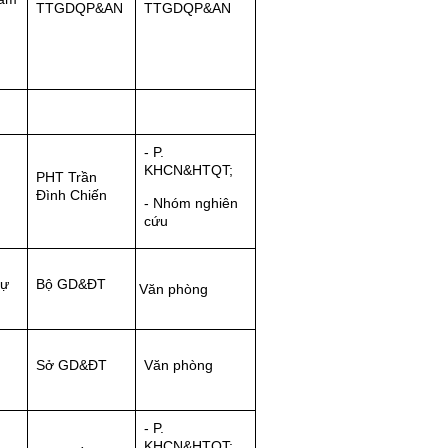
TTGDQP&AN
TTGDQP&AN
- P.
KHCN&HTQT;
PHT Trần
Đình Chiến
- Nhóm nghiên
cứu
dự
Bộ GD&ĐT
Văn phòng
Sở GD&ĐT
Văn phòng
- P.
KHCN&HTQT;