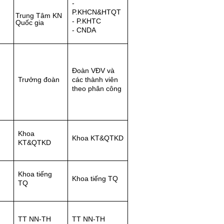
-
P.KHCN&HTQT
Trung Tâm KN
- P.KHTC
Quốc gia
- CNDA
Đoàn VĐV và
Trưởng đoàn
các thành viên
theo phân công
Khoa
Khoa KT&QTKD
KT&QTKD
Khoa tiếng
Khoa tiếng TQ
TQ
TT NN-TH
TT NN-TH