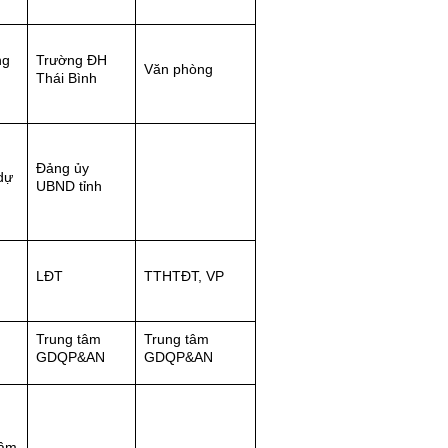
ng
Trường ĐH
Văn phòng
Thái Bình
Đảng ủy
dự
UBND tỉnh
LĐT
TTHTĐT, VP
Trung tâm
Trung tâm
GDQP&AN
GDQP&AN
tâm