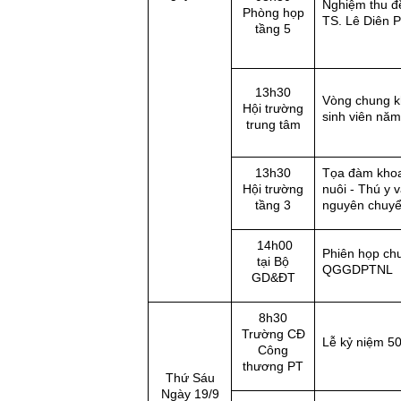
Nghiệm thu đ
Phòng họp
TS. Lê Diên 
tầng 5
13h30
Vòng chung k
Hội trường
sinh viên nă
trung tâm
13h30
Tọa đàm khoa
Hội trường
nuôi - Thú y 
tầng 3
nguyên chuyể
14h00
Phiên họp ch
tại Bộ
QGGDPTNL
GD&ĐT
8h30
Trường CĐ
Lễ kỷ niệm 50
Công
thương PT
Thứ Sáu
Ngày 19/9