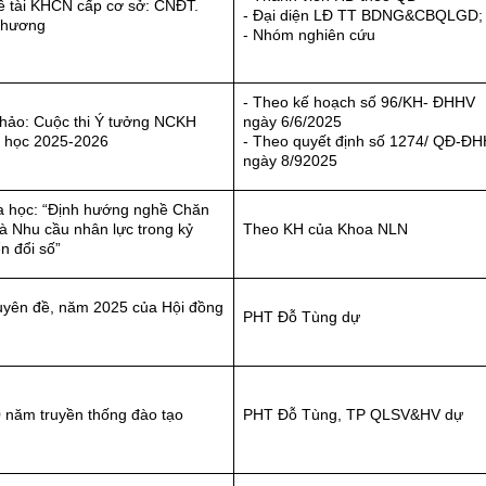
ề tài KHCN cấp cơ sở: CNĐT.
- Đại diện LĐ TT BDNG&CBQLGD;
Phương
- Nhóm nghiên cứu
- Theo kế hoạch số 96/KH- ĐHHV
hảo: Cuộc thi Ý tưởng NCKH
ngày 6/6/2025
m học 2025-2026
- Theo quyết định số 1274/ QĐ-Đ
ngày 8/92025
 học: “Định hướng nghề Chăn
và Nhu cầu nhân lực trong kỷ
Theo KH của Khoa NLN
n đổi số”
uyên đề, năm 2025 của Hội đồng
PHT Đỗ Tùng dự
 năm truyền thống đào tạo
PHT Đỗ Tùng, TP QLSV&HV dự