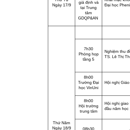
giả định và
Ngày 17/9
Đại học Phen
tại Trung
tâm
GDQP&AN
7h30
Nghiệm thu đ
Phòng họp
TS. Lê Thị T
tầng 5
8h00
Trường Đại
Hội nghị Giá
học VinUni
8h00
Hội nghị giao
Hội trường
đầu năm học
trung tâm
Thứ Năm
Ngày 18/9
08h30