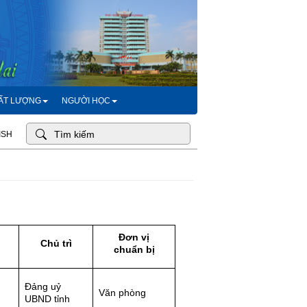
HẤT LƯỢNG
NGƯỜI HỌC
ISH
Đơn vị
Chủ trì
c
huẩn bị
Đảng uỷ
Văn phòng
UBND tỉnh