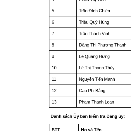
5
Trần Đình Chiến
6
Triệu Quý Hùng
7
Trần Thành Vinh
8
Đặng Thị Phương Thanh
9
Lê Quang Hưng
10
Lê Thị Thanh Thủy
11
Nguyễn Tiến Mạnh
12
Cao Phi Bằng
13
Phạm Thanh Loan
Danh sách Ủy ban kiểm tra Đảng ủy:
STT
Họ và Tên