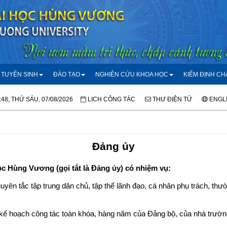
TUYỂN SINH
ĐÀO TẠO
NGHIÊN CỨU KHOA HỌC
KIỂM ĐỊNH C
:48, THỨ SÁU, 07/08/2026
LỊCH CÔNG TÁC
THƯ ĐIỆN TỬ
ENGL
Đảng ủy
 Hùng Vương (gọi tắt là Đảng ủy) có nhiệm vụ:
yên tắc tập trung dân chủ, tập thể lãnh đạo, cá nhân phụ trách, thư
kế hoạch công tác toàn khóa, hàng năm của Đảng bộ, của nhà trườn