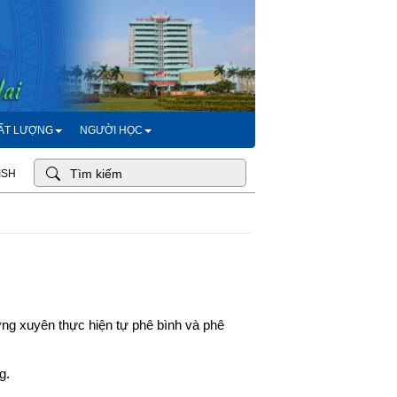
HẤT LƯỢNG
NGƯỜI HỌC
ISH
ờng xuyên thực hiện tự phê bình và phê
g.