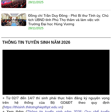
28/11/2025
Đồng chí Trần Duy Đông - Phó Bí thư Tỉnh ủy, Chủ
tịch UBND tỉnh Phú Thọ thăm và làm việc với
Trường Đại học Hùng Vương
28/11/2025
THÔNG TIN TUYỂN SINH NĂM 2026
+ Từ 02/7 đến 14/7 thí sinh phải thực hiện đăng ký nguyện vọng
trên hệ thống của Bộ GD&ĐT theo quy định
(
https://thisinh.thitotnghiepthpt.edu.vn
)
+ Xem thêm
(
Thông tin tuyển sinh năm 2026
;
Quy chế tuyển