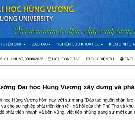
TUYỂN SINH
ĐÀO TẠO
NGHIÊN CỨU KHOA HỌC
KIỂM ĐỊNH C
16, CHỦ NHẬT, 09/08/2026
LỊCH CÔNG TÁC
THƯ ĐIỆN TỬ
ENGL
ường Đại học Hùng Vương xây dựng và phát 
i học Hùng Vương hôm nay với sứ mạng "Đào tạo nguồn nhân lực c
ụ cho sự nghiệp phát triển kinh tế - xã hội của tỉnh Phú Thọ và kh
ể phát triển nhanh và bền vững, viết tiếp những trang sử mới của
.