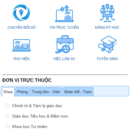
CHUYỂN ĐỔI SÔ
THI TRỰC TUYẾN
ĐĂNG KÝ HỌC
THƯ VIỆN
VIỆC LÀM SV
TUYỂN SINH
ĐƠN VỊ TRỰC THUỘC
Khoa
Phòng
Trung tâm - Viện
Đoàn thể - Trạm
Chính trị & Tâm lý giáo dục
Giáo dục Tiểu học & Mầm non
Khoa học Tự nhiên