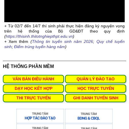
+ Từ 02/7 đến 14/7 thí sinh phải thực hiện đăng ký nguyện vọng
trên hệ thống của Bộ GD&ĐT theo quy định
(
https://thisinh.thitotnghiepthpt.edu.vn
)
+ Xem thêm
(
Thông tin tuyển sinh năm 2026
;
Quy chế tuyển
sinh
;
Điểm trúng tuyển hàng năm
)
HỆ THỐNG PHẦN MỀM
VĂN BẢN ĐIỀU HÀNH
QUẢN LÝ ĐÀO TẠO
DẠY HỌC KẾT HỢP
HỌC TRỰC TUYẾN
THI TRỰC TUYẾN
GHI DANH TUYỂN SINH