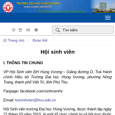
Togg
navi
Trang chủ
/
Đoàn thể
Hội sinh viên
I. THÔNG TIN CHUNG
VP Hội Sinh viên ĐH Hùng Vương – Giảng đường D, Toà Hành
chính Hiệu bộ Trường Đại học Hùng Vương, phường Nông
Trang, thành phố Việt Trì, tỉnh Phú Thọ.
Fanpage: facebook.com/sinhvienhv
Email:
hoisinhvien@hvu.edu.vn
Hội Sinh viên trường Đại học Hùng Vương, được thành lập ngày
21 tháng 03 năm 2010, là một tổ chức chính trị xã hội trực thuộc