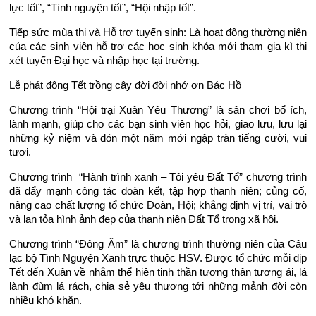
lực tốt”, “Tình nguyện tốt”, “Hội nhập tốt”.
Tiếp sức mùa thi và Hỗ trợ tuyển sinh: Là hoạt động thường niên
của các sinh viên hỗ trợ các học sinh khóa mới tham gia kì thi
xét tuyển Đại học và nhập học tại trường.
Lễ phát động Tết trồng cây đời đời nhớ ơn Bác Hồ
Chương trình “Hội trại Xuân Yêu Thương” là sân chơi bổ ích,
lành mạnh, giúp cho các bạn sinh viên học hỏi, giao lưu, lưu lại
những kỷ niệm và đón một năm mới ngập tràn tiếng cười, vui
tươi.
Chương trình “Hành trình xanh – Tôi yêu Đất Tổ” chương trình
đã đẩy mạnh công tác đoàn kết, tập hợp thanh niên; củng cố,
nâng cao chất lượng tổ chức Đoàn, Hội; khẳng định vị trí, vai trò
và lan tỏa hình ảnh đẹp của thanh niên Đất Tổ trong xã hội.
Chương trình “Đông Ấm” là chương trình thường niên của Câu
lạc bộ Tình Nguyện Xanh trực thuộc HSV. Được tổ chức mỗi dịp
Tết đến Xuân về nhằm thể hiện tinh thần tương thân tương ái, lá
lành đùm lá rách, chia sẻ yêu thương tới những mảnh đời còn
nhiều khó khăn.