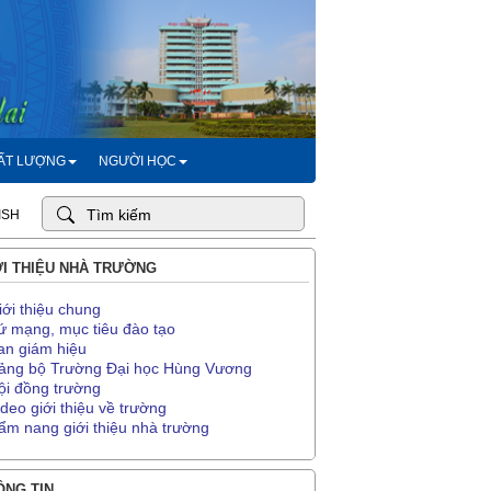
HẤT LƯỢNG
NGƯỜI HỌC
ISH
I THIỆU NHÀ TRƯỜNG
iới thiệu chung
ứ mạng, mục tiêu đào tạo
an giám hiệu
ảng bộ Trường Đại học Hùng Vương
ội đồng trường
ideo giới thiệu về trường
ẩm nang giới thiệu nhà trường
NG TIN