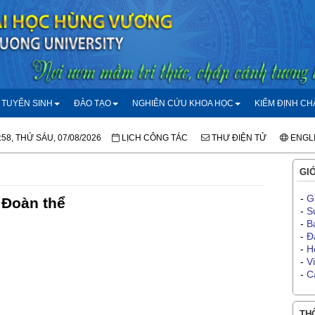
TUYỂN SINH
ĐÀO TẠO
NGHIÊN CỨU KHOA HỌC
KIỂM ĐỊNH C
:58, THỨ SÁU, 07/08/2026
LỊCH CÔNG TÁC
THƯ ĐIỆN TỬ
ENGL
GIỚ
-
G
Đoàn thể
-
S
-
B
-
Đ
-
H
-
V
-
C
THÔ