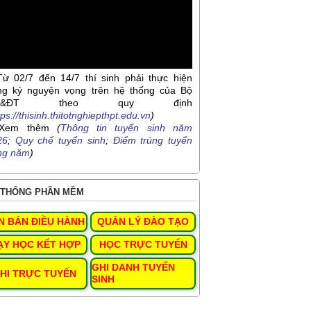
Từ 02/7 đến 14/7 thí sinh phải thực hiện
ng ký nguyện vọng trên hệ thống của Bộ
D&ĐT theo quy định
tps://thisinh.thitotnghiepthpt.edu.vn
)
Xem thêm
(
Thông tin tuyển sinh năm
26
;
Quy chế tuyển sinh
;
Điểm trúng tuyển
ng năm
)
THỐNG PHẦN MỀM
N BẢN ĐIỀU HÀNH
QUẢN LÝ ĐÀO TẠO
ẠY HỌC KẾT HỢP
HỌC TRỰC TUYẾN
GHI DANH TUYỂN
HI TRỰC TUYẾN
SINH