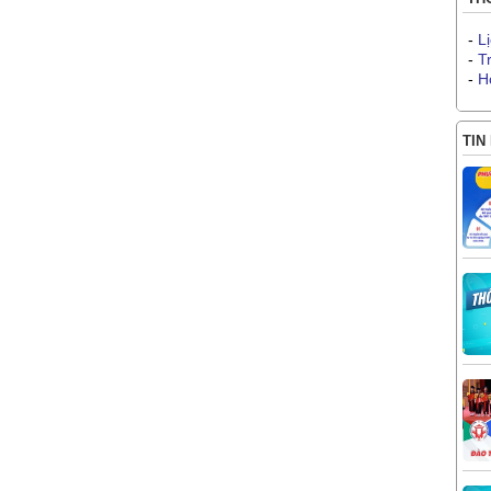
-
L
-
T
-
H
TIN