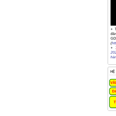
+ 
đă
G
(
ht
+ 
20
hà
HỆ 
VĂ
D
T