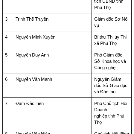
tịch UBND tỉnh
Phú Thọ
3
Trịnh Thế Truyền
Giám đốc Sở Nội
vụ
4
Nguyễn Minh Xuyên
Bí thư Thị ủy Thị
xã Phú Thọ
5
Nguyễn Duy Anh
Phó Giám đốc
Sở Khoa học và
Công nghệ
6
Nguyễn Văn Mạnh
Nguyên Giám
đốc Sở Giáo dục
và Đào tạo
7
Đàm Đắc Tiến
Phó Chủ tịch Hội
Doanh
nghiệp tỉnh Phú
Thọ
8
Nguyễn Văn Niên
Chủ tịch Hội đồng