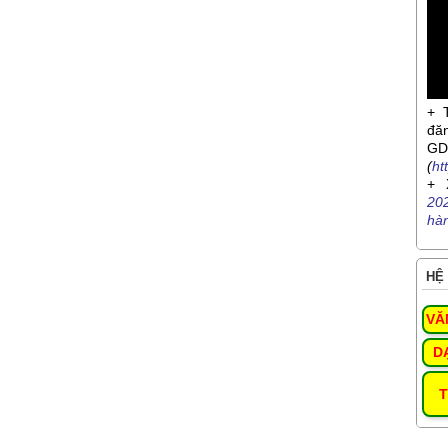
+ 
đă
G
(
ht
+ 
20
hà
HỆ 
VĂ
D
T