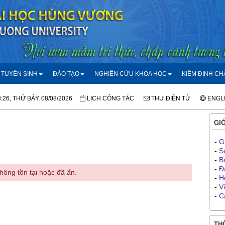
TUYỂN SINH
ĐÀO TẠO
NGHIÊN CỨU KHOA HỌC
KIỂM ĐỊNH C
:26, THỨ BẢY, 08/08/2026
LỊCH CÔNG TÁC
THƯ ĐIỆN TỬ
ENGL
GIỚ
-
G
-
S
-
B
-
Đ
hông tồn tại hoặc đã ẩn.
-
H
-
V
-
C
THÔ