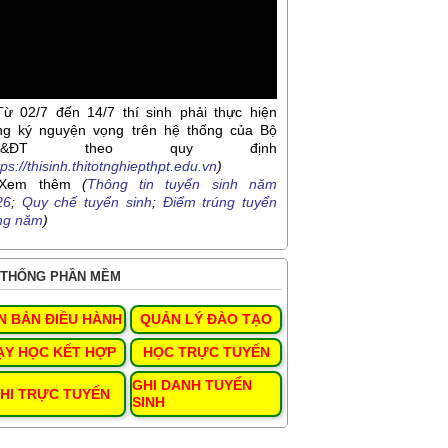
Từ 02/7 đến 14/7 thí sinh phải thực hiện
ng ký nguyện vọng trên hệ thống của Bộ
D&ĐT theo quy định
tps://thisinh.thitotnghiepthpt.edu.vn
)
Xem thêm
(
Thông tin tuyển sinh năm
26
;
Quy chế tuyển sinh
;
Điểm trúng tuyển
ng năm
)
THỐNG PHẦN MỀM
N BẢN ĐIỀU HÀNH
QUẢN LÝ ĐÀO TẠO
ẠY HỌC KẾT HỢP
HỌC TRỰC TUYẾN
GHI DANH TUYỂN
HI TRỰC TUYẾN
SINH