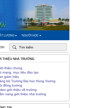
HẤT LƯỢNG
NGƯỜI HỌC
ISH
I THIỆU NHÀ TRƯỜNG
iới thiệu chung
ứ mạng, mục tiêu đào tạo
an giám hiệu
ảng bộ Trường Đại học Hùng Vương
ội đồng trường
ideo giới thiệu về trường
ẩm nang giới thiệu nhà trường
NG TIN