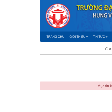
TRANG CHỦ
GIỚI THIỆU
TIN TỨC
03
Mục tin k