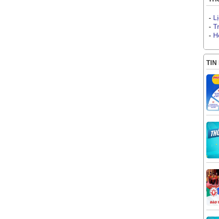
-
L
-
T
-
H
TIN