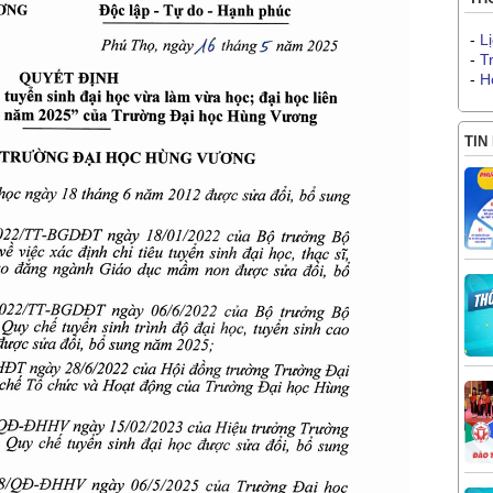
-
L
-
T
-
H
TIN