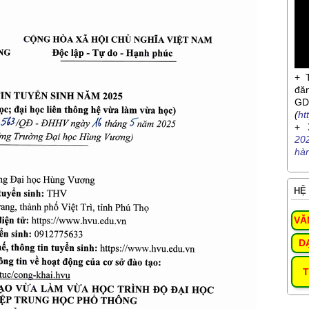
+ 
đă
G
(
ht
+ 
20
hà
HỆ 
VĂ
D
T