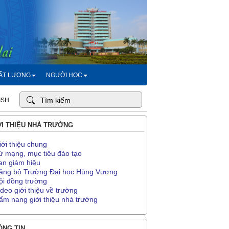
HẤT LƯỢNG
NGƯỜI HỌC
ISH
I THIỆU NHÀ TRƯỜNG
iới thiệu chung
ứ mạng, mục tiêu đào tạo
an giám hiệu
ảng bộ Trường Đại học Hùng Vương
ội đồng trường
ideo giới thiệu về trường
ẩm nang giới thiệu nhà trường
NG TIN