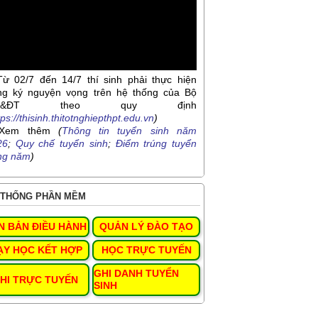
Từ 02/7 đến 14/7 thí sinh phải thực hiện
ng ký nguyện vọng trên hệ thống của Bộ
D&ĐT theo quy định
tps://thisinh.thitotnghiepthpt.edu.vn
)
Xem thêm
(
Thông tin tuyển sinh năm
26
;
Quy chế tuyển sinh
;
Điểm trúng tuyển
ng năm
)
THỐNG PHẦN MỀM
N BẢN ĐIỀU HÀNH
QUẢN LÝ ĐÀO TẠO
ẠY HỌC KẾT HỢP
HỌC TRỰC TUYẾN
GHI DANH TUYỂN
HI TRỰC TUYẾN
SINH