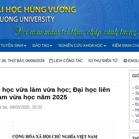
TUYỂN SINH
ĐÀO TẠO
NGHIÊN CỨU KHOA HỌC
KIỂM ĐỊNH C
:36, THỨ BẢY, 08/08/2026
LỊCH CÔNG TÁC
THƯ ĐIỆN TỬ
ENGL
GIỚ
-
G
 học vừa làm vừa học; Đại học liên
-
S
làm vừa học năm 2025
-
B
-
Đ
 ba, 04/03/2025, 10:33
-
H
-
V
-
C
THÔ