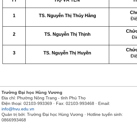
Ch
1
TS. Nguyễn Thị Thúy Hằng
Điệ
Chức
2
TS. Nguyễn Thị Thịnh
Đi
Chức
3
TS. Nguyễn Thị Huyền
Điệ
Trường Đại học Hùng Vương
Địa chỉ: Phường Nông Trang - tỉnh Phú Thọ
Điện thoại: 02103-993369 · Fax: 02103-993468 · Email:
info@hvu.edu.vn
Quản trị bởi: Trường Đại học Hùng Vương · Hotline tuyển sinh:
0866993468