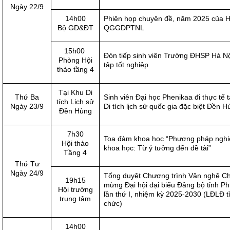
Ngày 22/9
14h00
Phiên họp chuyên đề, năm 2025 của H
Bộ GD&ĐT
QGGDPTNL
15h00
Đón tiếp sinh viên Trường ĐHSP Hà Nộ
Phòng Hội
tập tốt nghiệp
thảo tầng 4
Tại Khu Di
Thứ Ba
Sinh viên Đại học Phenikaa đi thực tế 
tích Lịch sử
Ngày 23/9
Di tích lịch sử quốc gia đặc biệt Đền 
Đền Hùng
7h30
Toạ đàm khoa học “Phương pháp nghi
Hội thảo
khoa học: Từ ý tưởng đến đề tài”
Tầng 4
Thứ Tư
Ngày 24/9
Tổng duyệt Chương trình Văn nghệ C
19h15
mừng Đại hội đại biểu Đảng bộ tỉnh P
Hội trường
lần thứ I, nhiệm kỳ 2025-2030 (LĐLĐ tỉ
trung tâm
chức)
14h00