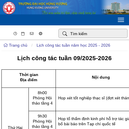
Togg
navi
Trang chủ
/
Lịch công tác tuần năm học 2025 - 2026
Lịch công tác tuần 09/2025-2026
Thời gian
Nội dung
Địa điểm
8h00
Phòng Hội
Họp xét tốt nghiệp thạc sĩ (đợt xét thá
thảo tầng 4
9h30
Họp tổ thẩm định kinh phí hỗ trợ tác g
Phòng Hội
bố bài báo trên Tạp chí quốc tế
thảo tầng 4
Thứ Hai