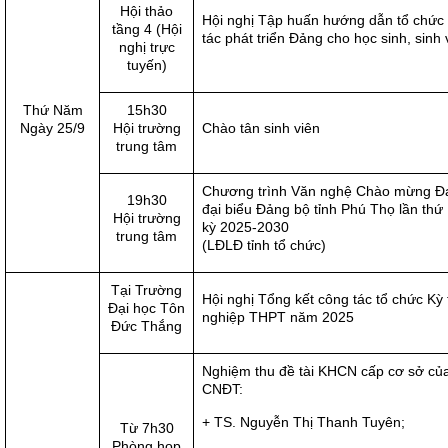
Hội thảo
Hội nghị Tập huấn hướng dẫn tổ chức
tầng 4 (Hội
tác phát triển Đảng cho học sinh, sinh 
nghị trực
tuyến)
Thứ Năm
15h30
Ngày 25/9
Hội trường
Chào tân sinh viên
trung tâm
Chương trình Văn nghệ Chào mừng Đạ
19h30
đại biểu Đảng bộ tỉnh Phú Thọ lần thứ 
Hội trường
kỳ 2025-2030
trung tâm
(LĐLĐ tỉnh tổ chức)
Tại Trường
Hội nghị Tổng kết công tác tổ chức Kỳ t
Đại học Tôn
nghiệp THPT năm 2025
Đức Thắng
Nghiệm thu đề tài KHCN cấp cơ sở củ
CNĐT:
+ TS. Nguyễn Thị Thanh Tuyên;
Từ 7h30
Phòng họp