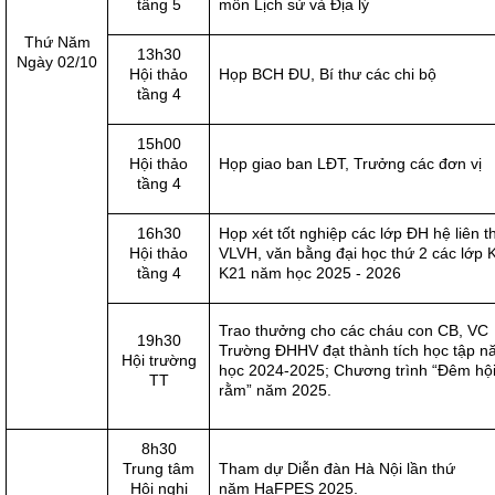
tầng 5
môn Lịch sử và Địa lý
Thứ Năm
13h30
Ngày 02/10
Hội thảo
Họp BCH ĐU, Bí thư các chi bộ
tầng 4
15h00
Hội thảo
Họp giao ban LĐT, Trưởng các đơn vị
tầng 4
16h30
Họp xét tốt nghiệp các lớp ĐH hệ liên 
Hội thảo
VLVH, văn bằng đại học thứ 2 các lớp 
tầng 4
K21 năm học 2025 - 2026
Trao thưởng cho các cháu con CB, VC
19h30
Trường ĐHHV đạt thành tích học tập 
Hội trường
học 2024-2025; Chương trình “Đêm hội
TT
rằm” năm 2025.
8h30
Trung tâm
Tham dự Diễn đàn Hà Nội lần thứ
Hội nghị
năm HaFPES 2025.