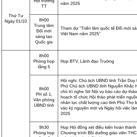
Hội trường
năm 2025
TT
Thứ Tư
8h00
Ngày 01/10
Trung tâm
Tham dự “Triển lãm quốc tế Đổi mới sá
Đổi mới
Việt Nam năm 2025”
sáng tạo
Quốc gia
8h00
Phòng họp
Họp BTV, Lãnh đạo Trường
tầng 5
Hội nghị: Chủ tịch UBND tỉnh Trần Duy
Phó Chủ tịch UBND tỉnh Nguyễn Khắc 
8h00
chủ trì nghe Sở Nội vụ báo cáo dự thả
PH số 1,
hoạch tổ chức Hội thảo phát triển nguồ
Văn phòng
nhân lực chất lượng cao tỉnh Phú Thọ 
UBND tỉnh
vào kỷ nguyên mới và Ngày hội việc l
2025
9h30
Họp Hội đồng xét điều kiện hoàn thành
Phòng họp
Chương trình Bồi dưỡng giáo viên TH