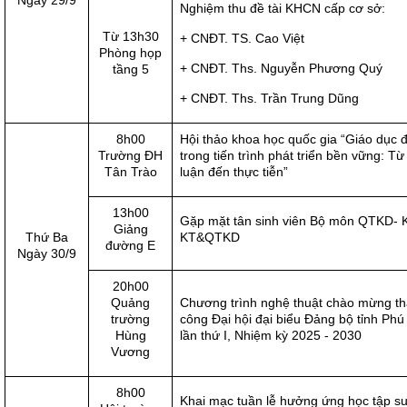
Ngày 29/9
Nghiệm thu đề tài KHCN cấp cơ sở:
Từ 13h30
+ CNĐT. TS. Cao Việt
Phòng họp
+ CNĐT. Ths. Nguyễn Phương Quý
tầng 5
+ CNĐT. Ths. Trần Trung Dũng
8h00
Hội thảo khoa học quốc gia “Giáo dục đ
Trường ĐH
trong tiến trình phát triển bền vững: Từ 
Tân Trào
luận đến thực tiễn”
13h00
Gặp mặt tân sinh viên Bộ môn QTKD- 
Giảng
Thứ Ba
KT&QTKD
đường E
Ngày 30/9
20h00
Quảng
Chương trình nghệ thuật chào mừng t
trường
công Đại hội đại biểu Đảng bộ tỉnh Phú
Hùng
lần thứ I, Nhiệm kỳ 2025 - 2030
Vương
8h00
Khai mạc tuần lễ hưởng ứng học tập su