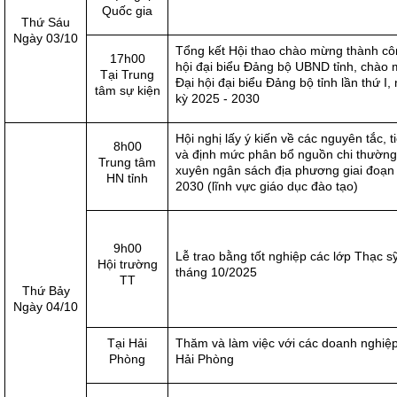
Quốc gia
Thứ Sáu
Ngày 03/10
Tổng kết Hội thao chào mừng thành cô
17h00
hội đại biểu Đảng bộ UBND tỉnh, chào
Tại Trung
Đại hội đại biểu Đảng bộ tỉnh lần thứ I,
tâm sự kiện
kỳ 2025 - 2030
Hội nghị lấy ý kiến về các nguyên tắc, t
8h00
và định mức phân bổ nguồn chi thường
Trung tâm
xuyên ngân sách địa phương giai đoạn
HN tỉnh
2030 (lĩnh vực giáo dục đào tạo)
9h00
Lễ trao bằng tốt nghiệp các lớp Thạc s
Hội trường
tháng 10/2025
TT
Thứ Bảy
Ngày 04/10
Tại Hải
Thăm và làm việc với các doanh nghiệp
Phòng
Hải Phòng