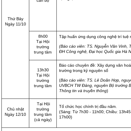
cán bộ
Thứ Bảy
Ngày 11/10
8h00
Tập huấn ứng dụng công nghệ trí tuệ 
Tại Hội
(Báo cáo viên: TS. Nguyễn Văn Vinh, 
trường
ĐH Công nghệ, Đại học Quốc gia Hà N
trung tâm
Báo cáo chuyên đề: Xây dựng văn hoá
13h30
trường trong kỷ nguyên số
Tại Hội
(
Báo cáo viên: TS. Lê Doãn Hợp, ngu
trường
UVBCH TW Đảng, nguyên Bộ trưởng 
trung tâm
Thông tin và truyền thông
)
Tại Hội
Tổ chức học chính trị đầu năm.
Chủ nhật
trường
(Sáng: Từ 7h30 - 11h00; Chiều: 13h45
Ngày 12/10
trung tâm
17h00)
(cả ngày)