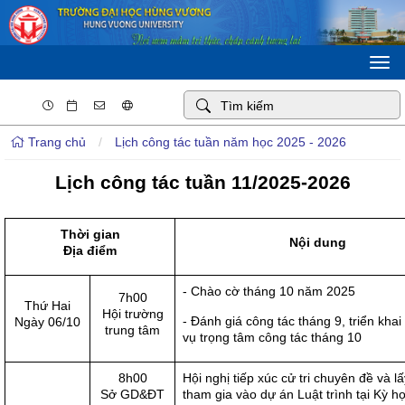
Togg
navi
Trang chủ
/
Lịch công tác tuần năm học 2025 - 2026
Lịch công tác tuần 11/2025-2026
Thời gian
Nội dung
Địa điểm
- Chào cờ tháng 10 năm 2025
7h00
Thứ Hai
Hội trường
- Đánh giá công tác tháng 9, triển kha
Ngày 06/10
trung tâm
vụ trọng tâm công tác tháng 10
8h00
Hội nghị tiếp xúc cử tri chuyên đề và lấ
Sở GD&ĐT
tham gia vào dự án Luật trình tại Kỳ h