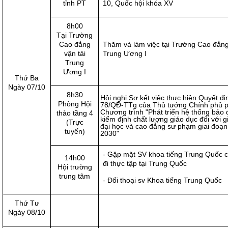
tỉnh PT
10, Quốc hội khóa XV
8h00
Tại Trường
Cao đẳng
Thăm và làm việc tại Trường Cao đẳng
vận tải
Trung Ương I
Trung
Ương I
Thứ Ba
Ngày 07/10
8h30
Hội nghị Sơ kết việc thực hiện Quyết đị
Phòng Hội
78/QĐ-TTg của Thủ tướng Chính phủ p
Chương trình "Phát triển hệ thống bảo
thảo tầng 4
kiểm định chất lượng giáo dục đối với g
(Trực
đại học và cao đẳng sư phạm giai đoạn
tuyến)
2030"
- Gặp mặt SV khoa tiếng Trung Quốc c
14h00
đi thực tập tại Trung Quốc
Hội trường
trung tâm
- Đối thoại sv Khoa tiếng Trung Quốc
Thứ Tư
Ngày 08/10