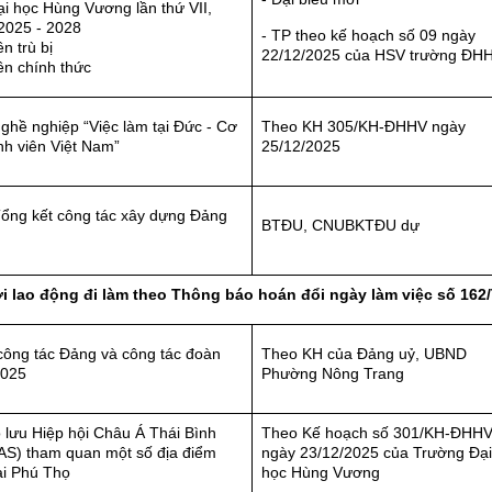
i học Hùng Vương lần thứ VII,
2025 - 2028
- TP theo kế hoạch số 09 ngày
n trù bị
22/12/2025 của HSV trường ĐH
ên chính thức
nghề nghiệp “Việc làm tại Đức - Cơ
Theo KH 305/KH-ĐHHV ngày
inh viên Việt Nam”
25/12/2025
Tổng kết công tác xây dựng Đảng
BTĐU, CNUBKTĐU dự
i lao động đi làm theo Thông báo hoán đổi ngày làm việc số 16
công tác Đảng và công tác đoàn
Theo KH của Đảng uỷ, UBND
2025
Phường Nông Trang
 lưu Hiệp hội Châu Á Thái Bình
Theo Kế hoạch số 301/KH-ĐHH
S) tham quan một số địa điểm
ngày 23/12/2025 của Trường Đại
ại Phú Thọ
học Hùng Vương