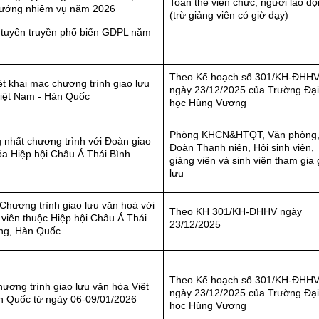
Toàn thể viên chức, người lao đ
ướng nhiêm vụ năm 2026
(trừ giảng viên có giờ dạy)
ị tuyên truyền phổ biến GDPL năm
Theo Kế hoạch số 301/KH-ĐHH
t khai mạc chương trình giao lưu
ngày 23/12/2025 của Trường Đại
iệt Nam - Hàn Quốc
học Hùng Vương
Phòng KHCN&HTQT, Văn phòng
 nhất chương trình với Đoàn giao
Đoàn Thanh niên, Hội sinh viên,
óa Hiệp hội Châu Á Thái Bình
giảng viên và sinh viên tham gia 
lưu
Chương trình giao lưu văn hoá với
Theo KH 301/KH-ĐHHV ngày
 viên thuộc Hiệp hội Châu Á Thái
23/12/2025
ng, Hàn Quốc
Theo Kế hoạch số 301/KH-ĐHH
hương trình giao lưu văn hóa Việt
ngày 23/12/2025 của Trường Đại
 Quốc từ ngày 06-09/01/2026
học Hùng Vương