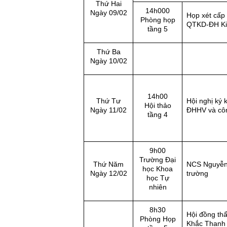
Thứ Hai
14h000
Ngày 09/02
Họp xét cấp 
Phòng họp
QTKD-ĐH Kin
tầng 5
Thứ Ba
Ngày 10/02
14h00
Thứ Tư
Hội nghị ký 
Hội thảo
Ngày 11/02
ĐHHV và cô
tầng 4
9h00
Trường Đại
Thứ Năm
NCS Nguyễn 
học Khoa
Ngày 12/02
trường
học Tự
nhiên
8h30
Hội đồng thẩ
Phòng Họp
Khắc Thanh