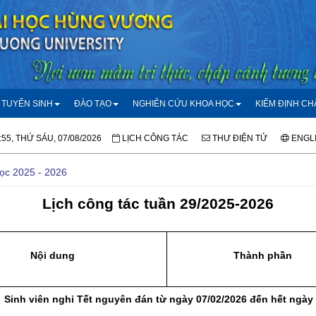
TUYỂN SINH
ĐÀO TẠO
NGHIÊN CỨU KHOA HỌC
KIỂM ĐỊNH C
:55, THỨ SÁU, 07/08/2026
LỊCH CÔNG TÁC
THƯ ĐIỆN TỬ
ENGL
học 2025 - 2026
Lịch công tác tuần 29/2025-2026
Nội dung
Thành phần
Sinh viên nghỉ Tết nguyên đán
từ ngày 07/02/2026 đến hết ngày