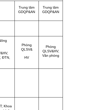
Trung tâm
Trung tâm
GDQP&AN
GDQP&AN
 Nông
Phòng
Phòng
QLSV&
QLSV&HV,
V&HV,
Văn phòng
, ĐTN,
HV
T; Khoa