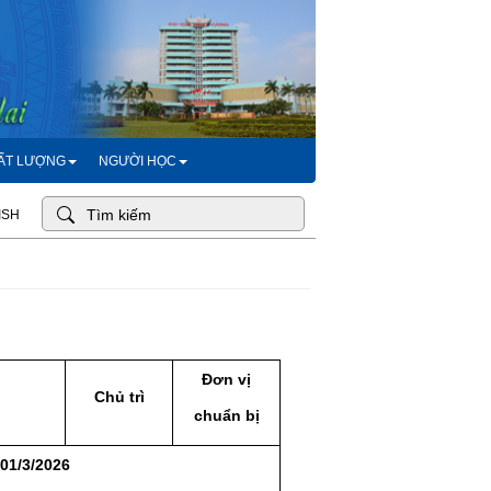
HẤT LƯỢNG
NGƯỜI HỌC
ISH
Đơn vị
Chủ trì
c
huẩn bị
 01/3/2026