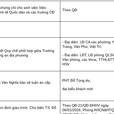
chứng chỉ cho sinh viên Viện
Theo QĐ
h tế Quốc dân và các trường CĐ
- Đại diện: LĐ CA các phường:
Trang, Vân Phú, Việt Trì;
kết Quy chế phối hợp giữa Trường
- Đại diện: LĐT, LĐ phòng QLS
ng an địa phương
Văn phòng, các khoa, TTHL&TT
HSV
PHT Đỗ Tùng dự,
Văn Nghĩa bảo vệ luận án cấp
đại biểu khách mời
Theo QĐ 21/QĐ-ĐHHV ngày
m định giáo trình. Chủ biên TS. Đỗ
06/01/2026, Phòng KHCN&HTQ