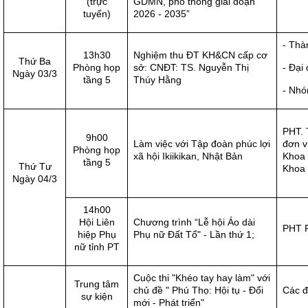
(trực
GDMN, phổ thông giai đoạn
tuyến)
2026 - 2035”
- Thà
13h30
Nghiệm thu ĐT KH&CN cấp cơ
Thứ Ba
Phòng họp
sở: CNĐT: TS. Nguyễn Thị
- Đại
Ngày 03/3
tầng 5
Thúy Hằng
- Nhó
PHT. 
9h00
Làm việc với Tập đoàn phúc lợi
đơn v
Phòng họp
xã hội Ikiikikan, Nhật Bản
Khoa 
tầng 5
Thứ Tư
Khoa
Ngày 04/3
14h00
Hội Liên
Chương trình “Lễ hội Áo dài
PHT P
hiệp Phụ
Phụ nữ Đất Tổ" - Lần thứ 1;
nữ tỉnh PT
Cuộc thi "Khéo tay hay làm" với
Trung tâm
chủ đề " Phú Thọ: Hội tụ - Đổi
Các đ
sự kiện
mới - Phát triển"