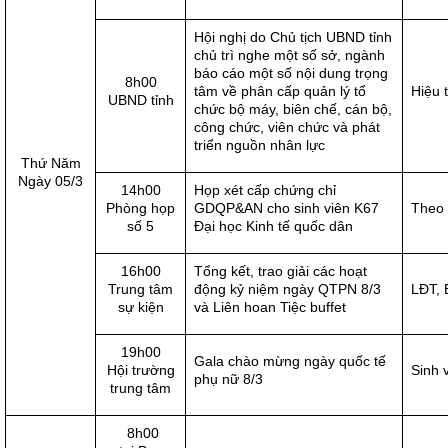
Hội nghị do Chủ tịch UBND tỉnh
chủ trì nghe một số sở, ngành
báo cáo một số nội dung trọng
8h00
tâm về phân cấp quản lý tổ
Hiệu 
UBND tỉnh
chức bộ máy, biên chế, cán bộ,
công chức, viên chức và phát
triển nguồn nhân lực
Thứ Năm
Ngày 05/3
14h00
Họp xét cấp chứng chỉ
Phòng họp
GDQP&AN cho sinh viên K67
Theo
số 5
Đại học Kinh tế quốc dân
16h00
Tổng kết, trao giải các hoạt
Trung tâm
động kỷ niệm ngày QTPN 8/3
LĐT, 
sự kiện
và Liên hoan Tiệc buffet
19h00
Gala chào mừng ngày quốc tế
Hội trường
Sinh 
phụ nữ 8/3
trung tâm
8h00