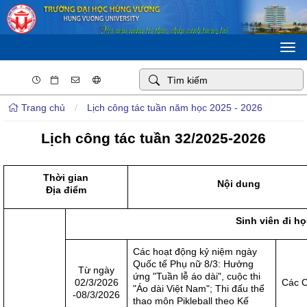
Togg
navi
Trang chủ
/
Lịch công tác tuần năm học 2025 - 2026
Lịch công tác tuần 32/2025-2026
Thời gian
Nội dung
Địa điểm
Sinh viên đi h
Các hoạt động kỷ niệm ngày
Quốc tế Phụ nữ 8/3: Hưởng
Từ ngày
ứng "Tuần lễ áo dài", cuộc thi
02/3/2026
Các C
"Áo dài Việt Nam"; Thi đấu thể
-08/3/2026
thao môn Pikleball theo Kế