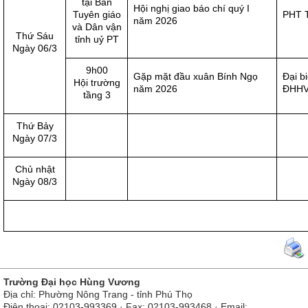
tại Ban
Hội nghị giao báo chí quý I
Tuyên giáo
PHT T
năm 2026
và Dân vận
Thứ Sáu
tỉnh uỷ PT
Ngày 06/3
9h00
Gặp mặt đầu xuân Bính Ngọ
Đại b
Hội trường
năm 2026
ĐHHV 
tầng 3
Thứ Bảy
Ngày 07/3
Chủ nhật
Ngày 08/3
Trường Đại học Hùng Vương
Địa chỉ: Phường Nông Trang - tỉnh Phú Thọ
Điện thoại: 02103-993369 · Fax: 02103-993468 · Email: