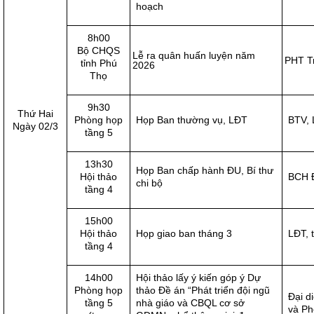
hoạch
8h00
Bộ CHQS
Lễ ra quân huấn luyện năm
PHT T
tỉnh Phú
2026
Thọ
9h30
Thứ Hai
Phòng họp
Họp Ban thường vụ, LĐT
BTV,
Ngày 02/3
tầng 5
13h30
Họp Ban chấp hành ĐU, Bí thư
Hội thảo
BCH Đ
chi bộ
tầng 4
15h00
Hội thảo
Họp giao ban tháng 3
LĐT, 
tầng 4
14h00
Hội thảo lấy ý kiến góp ý Dự
Phòng họp
thảo Đề án “Phát triển đội ngũ
Đại 
tầng 5
nhà giáo và CBQL cơ sở
và Ph