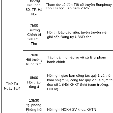
Trường
Tham dự Lễ đón Tết cổ truyền Bunpimay
Hữu nghị
cho lưu học Lào năm 2026
80, TP. Hà
Nội
7h00
Trường
Hội thi Báo cáo viên, tuyên truyền viên
Chính trị
giỏi cấp Đảng uỷ UBND tỉnh
tỉnh Phú
Thọ
7h30
Tập huấn nghiệp vụ về xử lý vi phạm
Hội trường
hành chính
trung tâm
Hội nghị giao ban công tác quý 1 và triển
8h00
khai nhiệm vụ công tác quý 2 của cụm th
Hội thảo
Thứ Tư
đua số 1 (Hội KHKT tỉnh) (cụm trưởng:
tầng 4
Ngày 15/4
ĐHHV)
13h30
tại phòng
Phòng hội
Hội nghị NCKH SV khoa KHTN