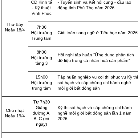
CĐ Kinh tế
- Tuyển sinh và Kết nối cung - cầu lao
- Kỹ thuật
động tỉnh Phú Thọ năm 2026
Vĩnh Phúc
Thứ Bảy
7h30
Ngày 18/4
Hội trường
Giải toán song ngữ ở Tiểu học năm 2026
Trung tâm
8h00
Hội nghị tập huấn “Ứng dụng phân tích
Hội trường
dữ liệu trong cá nhân hoá sản phẩm”
tầng 3
15h00
Tập huấn nghiệp vụ coi thi phục vụ Kỳ thi
Hội trường
sát hạch và cấp chứng chỉ hành nghề
trung tâm
môi giới bất động sản
Từ 7h30
Giảng
Kỳ thi sát hạch và cấp chứng chỉ hành
Chủ nhật
đường A,
nghề môi giới bất động sản lần 1 năm
Ngày 19/4
B, C (cả
2026
ngày)