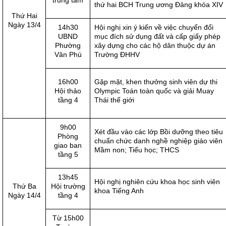
trung tâm
thứ hai BCH Trung ương Đảng khóa XIV
Thứ Hai
Ngày 13/4
14h30
Hội nghị xin ý kiến về việc chuyển đổi
UBND
mục đích sử dụng đất và cấp giấy phép
Phường
xây dựng cho các hộ dân thuộc dự án
Vân Phú
Trường ĐHHV
16h00
Gặp mặt, khen thưởng sinh viên dự thi
Hội thảo
Olympic Toán toàn quốc và giải Muay
tầng 4
Thái thế giới
9h00
Xét đầu vào các lớp Bồi dưỡng theo tiêu
Phòng
chuẩn chức danh nghề nghiệp giáo viên
giao ban
Mầm non; Tiểu học; THCS
tầng 5
13h45
Hội nghị nghiên cứu khoa học sinh viên
Thứ Ba
Hội trường
khoa Tiếng Anh
Ngày 14/4
tầng 4
Từ 15h00