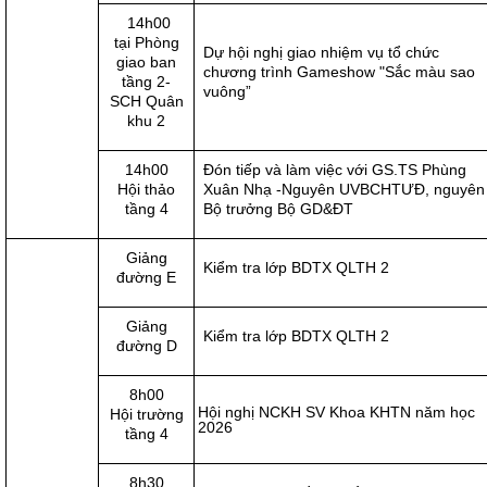
14h00
tại Phòng
Dự hội nghị giao nhiệm vụ tổ chức
giao ban
chương trình Gameshow "Sắc màu sao
tầng 2-
vuông”
SCH Quân
khu 2
14h00
Đón tiếp và làm việc với GS.TS Phùng
Hội thảo
Xuân Nhạ -Nguyên UVBCHTƯĐ, nguyên
tầng 4
Bộ trưởng Bộ GD&ĐT
Giảng
Kiểm tra lớp BDTX QLTH 2
đường E
Giảng
Kiểm tra lớp BDTX QLTH 2
đường D
8h00
Hội nghị NCKH SV Khoa KHTN năm học
Hội trường
2026
tầng 4
8h30