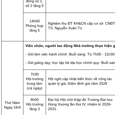
đồng số 1,
số 2 tầng 5
14h00
Nghiệm thu ĐT KH&CN cấp cơ sở: CNĐT
Phòng họp
TS. Nguyễn Xuân Tú
tầng 5
Viên chức, người lao động Nhà trường thực hiện g
- Giờ làm việc hành chính
: Buổi sáng: Từ 7h00 - 11h30
- Giờ giảng dạy, học tập hệ đại học chính quy
: Buổi sán
7h30
Hội trường
Hội nghị cập nhật kiến thức về công tác
trung tâm
quản lý giá, thẩm định giá năm 2026
(cả ngày)
8h00
Đại hội Hội chữ thập đỏ Trường Đại học
Thứ Năm
Hội trường
Hùng Vương lần thứ IV, nhiệm kì 2026-
Ngày 16/4
tầng 3
2031.