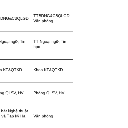
TTBDNG&CBQLGD,
BDNG&CBQLGD
Văn phòng
Ngoại ngữ, Tin
TT Ngoại ngữ, Tin
học
a KT&QTKD
Khoa KT&QTKD
ng QLSV, HV
Phòng QLSV, HV
 hát Nghệ thuật
c và Tạp kỹ Hà
Văn phòng