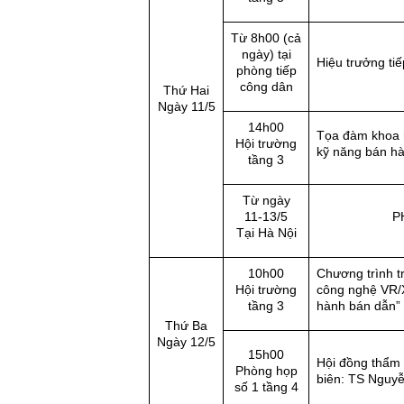
Từ 8h00 (cả
ngày) tại
Hiệu trưởng ti
phòng tiếp
công dân
Thứ Hai
Ngày 11/5
14h00
Tọa đàm khoa h
Hội trường
kỹ năng bán hà
tầng 3
Từ ngày
11-13/5
P
Tại Hà Nội
10h00
Chương trình t
Hội trường
công nghệ VR/X
tầng 3
hành bán dẫn”
Thứ Ba
Ngày 12/5
15h00
Hội đồng thẩm đ
Phòng họp
biên: TS Nguy
số 1 tầng 4