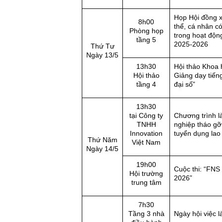
Họp Hội đồng x
8h00
thể, cá nhân có
Phòng họp
trong hoạt đ
tầng 5
2025-2026
Thứ Tư
Ngày 13/5
13h30
Hội thảo Khoa 
Hội thảo
Giảng dạy tiến
tầng 4
đại số”
13h30
tại Công ty
Chương trình l
TNHH
nghiệp tháo gỡ
Innovation
tuyển dụng lao
Thứ Năm
Việt Nam
Ngày 14/5
19h00
Cuộc thi: “FNS 
Hội trường
2026”
trung tâm
7h30
Tầng 3 nhà
Ngày hội việc 