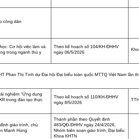
ếp công dân
ọc: Cơ hội việc làm và
Theo kế hoạch số 104/KH-ĐHHV
Kho
ng trong ngành thú y
ngày 06/5/2026
HT Phan Thị Tình dự Đại hội Đại biểu toàn quốc MTTQ Việt Nam lần t
rải nghiệm “Ứng dụng
Theo kế hoạch số 110/KH-ĐHHV
R trong đào tạo thực
TT
ngày 8/5/2026
Thành phần theo Quyết định
ịnh giáo trình, chủ
483/QĐ-ĐHHV ngày 24/4/2026,
ễn Mạnh Hùng
Nhóm biên soạn giáo trình, Đại biểu:
Khoa KHTN