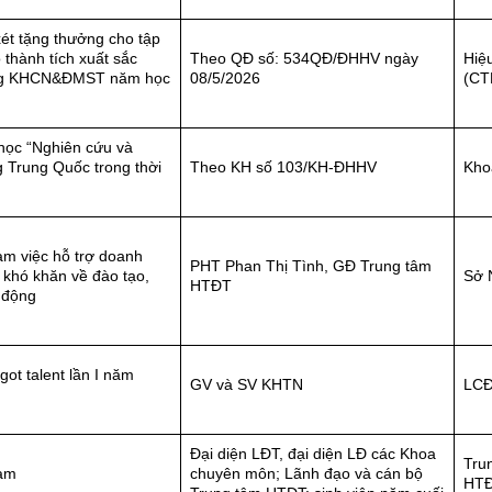
ét tặng thưởng cho tập
 thành tích xuất sắc
Theo QĐ số: 534QĐ/ĐHHV ngày
Hiệ
ộng KHCN&ĐMST năm học
08/5/2026
(CT
học “Nghiên cứu và
g Trung Quốc trong thời
Theo KH số 103/KH-ĐHHV
Kho
àm việc hỗ trợ doanh
PHT Phan Thị Tình, GĐ Trung tâm
 khó khăn về đào tạo,
Sở 
HTĐT
 động
got talent lần I năm
GV và SV KHTN
LCĐ
Đại diện LĐT, đại diện LĐ các Khoa
Tru
làm
chuyên môn; Lãnh đạo và cán bộ
HT