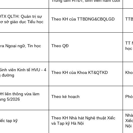
Trung tâm HTĐT; sinh viên năm cuối
DTX QLTH: Quản trị sự
Theo KH của TTBDNG&CBQLGD
TT
cơ sở giáo dục Tiểu học
TT 
ra Ngoại ngữ, Tin học
Theo QĐ
học
Sinh viên Kinh tế HVU - 4
Theo KH của Khoa KT&QTKD
Kho
g đường
H liên thông vừa làm
Theo ké hoạch
Phò
áng 5/2026
Nhà
Theo KH Nhà hát Nghệ thuật Xiếc
iếc tạp kỹ
Xiế
và Tạp kỹ Hà Nội
Nội