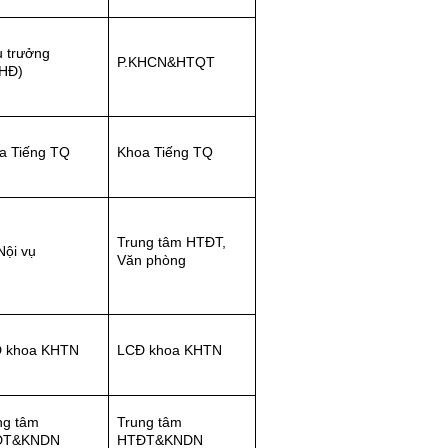
u trưởng
P.KHCN&HTQT
HĐ)
a Tiếng TQ
Khoa Tiếng TQ
Trung tâm HTĐT,
Nội vụ
Văn phòng
 khoa KHTN
LCĐ khoa KHTN
ng tâm
Trung tâm
ĐT&KNDN
HTĐT&KNDN