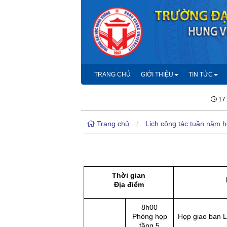
TRANG CHỦ
GIỚI THIỆU
TIN TỨC
17
Trang chủ
/
Lịch công tác tuần năm 
Thời gian
Địa điểm
8h00
Phòng họp
Họp giao ban 
tầng 5