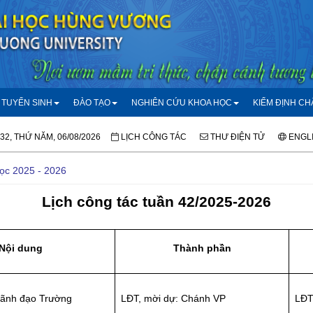
TUYỂN SINH
ĐÀO TẠO
NGHIÊN CỨU KHOA HỌC
KIỂM ĐỊNH C
:32, THỨ NĂM, 06/08/2026
LỊCH CÔNG TÁC
THƯ ĐIỆN TỬ
ENGL
học 2025 - 2026
Lịch công tác tuần 42/2025-2026
Nội dung
Thành phần
Lãnh đạo Trường
LĐT, mời dự: Chánh VP
LĐ