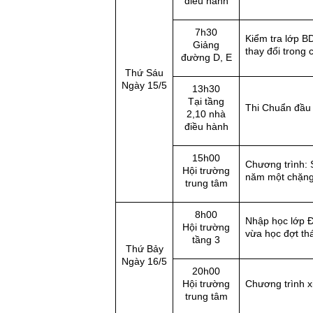
điều hành
7h30
Kiểm tra lớp B
Giảng
thay đổi trong 
đường D, E
Thứ Sáu
Ngày 15/5
13h30
Tại tầng
Thi Chuẩn đầu 
2,10 nhà
điều hành
15h00
Chương trình: 
Hội trường
năm một chặn
trung tâm
8h00
Nhập học lớp Đ
Hội trường
vừa học đợt th
tầng 3
Thứ Bảy
Ngày 16/5
20h00
Hội trường
Chương trình x
trung tâm