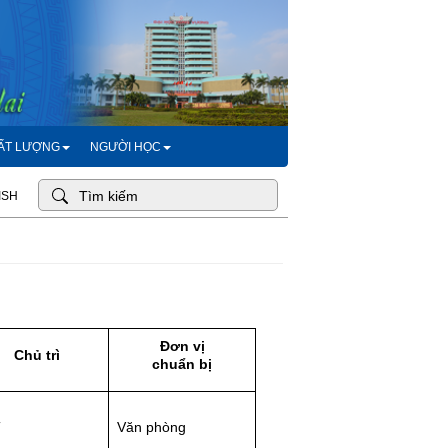
HẤT LƯỢNG
NGƯỜI HỌC
ISH
Đơn vị
Chủ trì
c
huẩn bị
T
Văn phòng