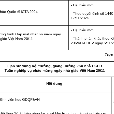
- Đại biểu mời;
thảo Quốc tế ICTA 2024
- Theo quyết định số 1440
17/11/2024
- Đại biểu mời;
ng trình Gặp mặt nhân kỷ niệm ngày
- Thành phần khác theo K
giáo Việt Nam 20/11
206/KH-ĐHHV ngày 5/11/
Trực
Lịch sử dụng hội trường, giảng đường
khu nhà HCHB
T
uần nghiệp vụ
chào mừng ngày nhà giáo Việt Nam 20/11
Nội dung
Sinh viên học GDQP&AN
Hội thảo “Phát triển năng lực vượt khó trong học tập và nghiên cứu