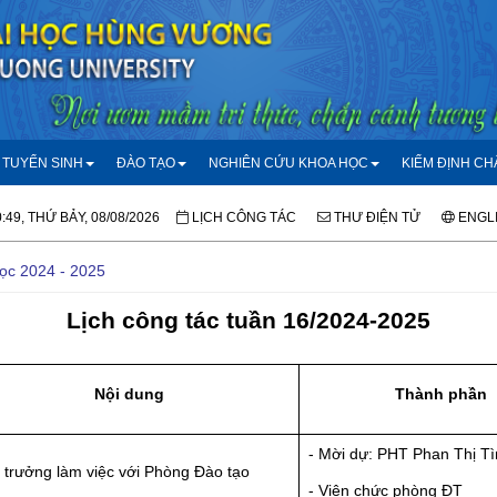
TUYỂN SINH
ĐÀO TẠO
NGHIÊN CỨU KHOA HỌC
KIỂM ĐỊNH C
:49, THỨ BẢY, 08/08/2026
LỊCH CÔNG TÁC
THƯ ĐIỆN TỬ
ENGL
học 2024 - 2025
Lịch công tác tuần 16/2024-2025
Nội dung
Thành phần
- Mời dự: PHT Phan Thị T
 trưởng làm việc với Phòng Đào tạo
- Viên chức phòng ĐT