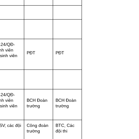
424/QĐ-
nh viên
PĐT
PĐT
 sinh viên
424/QĐ-
nh viên
BCH Đoàn
BCH Đoàn
 sinh viên
trường
trường
SV; các đội
Công đoàn
BTC, Các
trường
đội thi