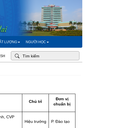
HẤT LƯỢNG
NGƯỜI HỌC
ISH
Đơn vị
Chủ trì
c
huẩn bị
ình, CVP
Hiệu trưởng
P. Đào tạo