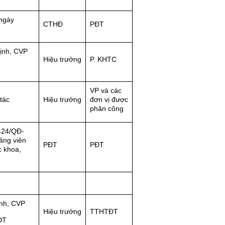
ngày
CTHĐ
PĐT
ịnh, CVP
Hiệu trưởng
P. KHTC
VP và các
tác
Hiệu trưởng
đơn vị được
phân công
424/QĐ-
ảng viên
PĐT
PĐT
c khoa,
ình, CVP
Hiệu trưởng
TTHTĐT
ĐT