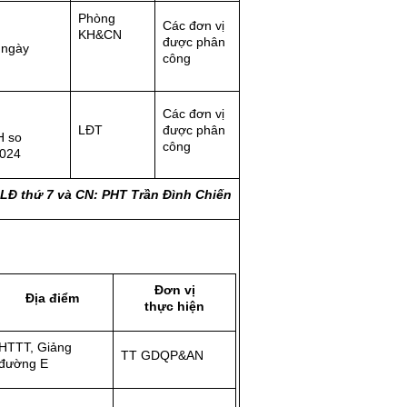
Phòng
Các đơn vị
KH&CN
được phân
 ngày
công
Các đơn vị
LĐT
được phân
H so
công
2024
 LĐ thứ 7 và CN: PHT Trần Đình Chiến
Đơn vị
Địa điểm
thực hiện
HTTT, Giảng
TT GDQP&AN
đường E