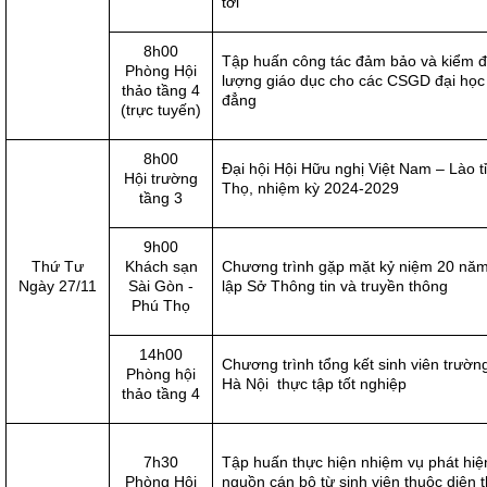
tới
8h00
Tập huấn công tác đảm bảo và kiểm đ
Phòng Hội
lượng giáo dục cho các CSGD đại học
thảo tầng 4
đẳng
(trực tuyến)
8h00
Đại hội Hội Hữu nghị Việt Nam – Lào t
Hội trường
Thọ, nhiệm kỳ 2024-2029
tầng 3
9h00
Thứ Tư
Khách sạn
Chương trình gặp mặt kỷ niệm 20 nă
Ngày 27/11
Sài Gòn -
lập Sở Thông tin và truyền thông
Phú Thọ
14h00
Chương trình tổng kết sinh viên trườ
Phòng hội
Hà Nội thực tập tốt nghiệp
thảo tầng 4
7h30
Tập huấn thực hiện nhiệm vụ phát hiệ
Phòng Hội
nguồn cán bộ từ sinh viên thuộc diện t