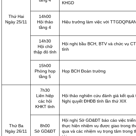
tầng 4
KHGD
Thứ Hai
14h00
Ngày 25/11
Hội thảo
Hiệu trưởng làm việc với TTGDQP&A
tầng 4
14h30
Hội nghị bầu BCH, BTV và chức vụ 
Hội chữ
tỉnh
thập đỏ tỉnh
15h00
Phòng họp
Họp BCH Đoàn trường
tầng 5
7h30
Liên hiệp
Hội thảo nghiên cứu đánh giá kết quả 
các hội
Nghị quyết ĐHĐB tỉnh lần thứ XIX
KHKT tỉnh
Hội nghị Sở GD&ĐT báo cáo việc triển
Thứ Ba
8h00
thực hiện nhiệm vụ được giao trong th
Ngày 26/11
Sở GD&ĐT
qua và các nhiệm vụ trọng tâm trong t