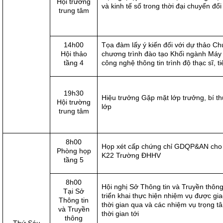
Hội trường
và kinh tế số trong thời đại chuyển đổi
trung tâm
14h00
Tọa đàm lấy ý kiến đối với dự thảo C
Hội thảo
chương trình đào tạo Khối ngành Máy 
tầng 4
công nghệ thông tin trình độ thạc sĩ, ti
19h30
Hiệu trưởng Gặp mặt lớp trưởng, bí t
Hội trường
lớp
trung tâm
8h00
Họp xét cấp chứng chỉ GDQP&AN cho 
Phòng họp
K22 Trường ĐHHV
tầng 5
8h00
Hội nghị Sở Thông tin và Truyền thôn
Tại Sở
triển khai thực hiện nhiệm vụ được gia
Thông tin
thời gian qua và các nhiệm vụ trọng t
và Truyền
thời gian tới
thông