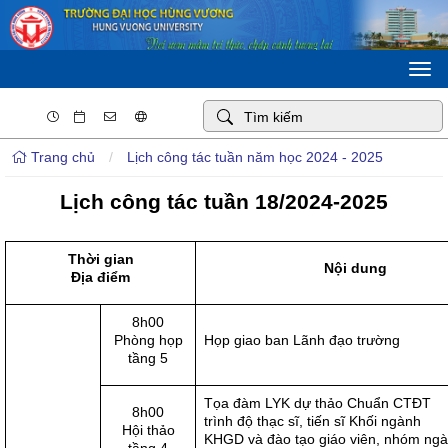
Togg
navi
Trang chủ
/
Lịch công tác tuần năm học 2024 - 2025
Lịch công tác tuần 18/2024-2025
Thời gian
Nội dung
Địa điểm
8h00
Phòng họp
Họp giao ban Lãnh đạo trường
tầng 5
Tọa đàm LYK dự thảo Chuẩn CTĐT
8h00
trình độ thạc sĩ, tiến sĩ Khối ngành
Hội thảo
KHGD và đào tạo giáo viên, nhóm ng