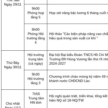
Thứ Sáu
Ngày 29/11
9h00
Phòng họp
Họp xét nâng bậc lương 6 tháng cuối
tầng 5
8h00
Phòng Hội
Hội thảo "Các biện pháp nâng cao chấ
trường tầng
hiệu quả trong sản xuất cơ khí "
4
Hội trường
Đại hội Đại biểu Đoàn TNCS Hồ Chí M
trung tâm
Trường ĐH Hùng Vương lần thứ IX nh
Thứ Bảy
(cả ngày)
2024-2027
Ngày 30/11
9h30
Chương trình chào mừng kỷ niệm 49 
Hội trường
khánh nước CHDCND Lào.
tầng 3
7h55
Hội nghị quán triệt, triển khai, tổng kết
Trung tâm
hiện NQ số 18-NQ/TW
HN tỉnh
Chủ nhật
Ngày 1/12