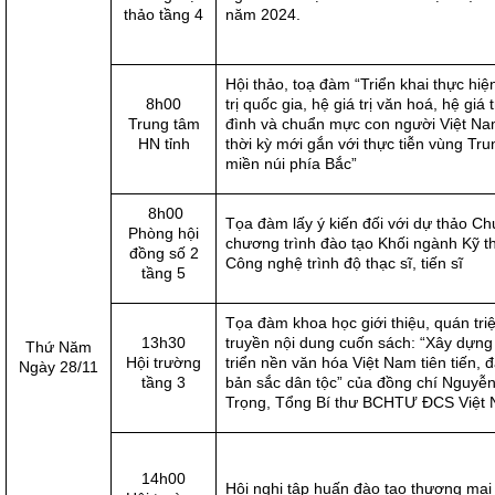
thảo tầng 4
năm 2024.
Hội thảo, toạ đàm “Triển khai thực hiệ
8h00
trị quốc gia, hệ giá trị văn hoá, hệ giá t
Trung tâm
đình và chuẩn mực con người Việt Na
HN tỉnh
thời kỳ mới gắn với thực tiễn vùng Tru
miền núi phía Bắc”
8h00
Tọa đàm lấy ý kiến đối với dự thảo C
Phòng hội
chương trình đào tạo Khối ngành Kỹ th
đồng số 2
Công nghệ trình độ thạc sĩ, tiến sĩ
tầng 5
Tọa đàm khoa học giới thiệu, quán triệ
13h30
truyền nội dung cuốn sách: “Xây dựng
Thứ Năm
Hội trường
triển nền văn hóa Việt Nam tiên tiến,
Ngày 28/11
tầng 3
bản sắc dân tộc” của đồng chí Nguyễ
Trọng, Tổng Bí thư BCHTƯ ĐCS Việt
14h00
Hội nghị tập huấn đào tạo thương mại 