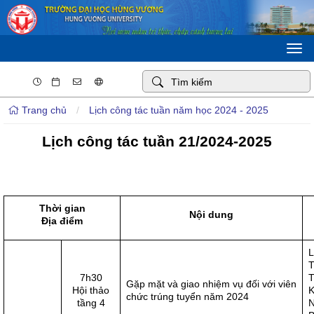
Togg
navi
Trang chủ
/
Lịch công tác tuần năm học 2024 - 2025
Lịch công tác tuần 21/2024-2025
Thời gian
Nội dung
Địa điểm
L
T
7h30
T
Gặp mặt và giao nhiệm vụ đối với viên
Hội thảo
K
chức trúng tuyển năm 2024
tầng 4