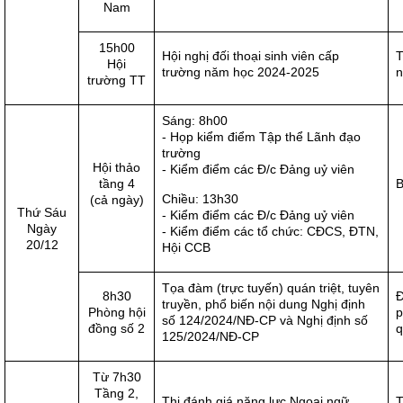
Nam
15h00
Hội nghị đối thoại sinh viên cấp
T
Hội
trường năm học 2024-2025
n
trường TT
Sáng: 8h00
- Họp kiểm điểm Tập thể Lãnh đạo
trường
Hội thảo
- Kiểm điểm các Đ/c Đảng uỷ viên
tầng 4
Chiều: 13h30
(cả ngày)
Thứ Sáu
- Kiểm điểm các Đ/c Đảng uỷ viên
Ngày
- Kiểm điểm các tổ chức: CĐCS, ĐTN,
20/12
Hội CCB
Tọa đàm (trực tuyến) quán triệt, tuyên
8h30
Đ
truyền, phổ biến nội dung Nghị định
Phòng hội
p
số 124/2024/NĐ-CP và Nghị định số
đồng số 2
q
125/2024/NĐ-CP
Từ 7h30
Tầng 2,
Thi đánh giá năng lực Ngoại ngữ