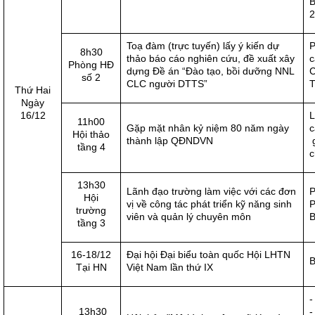
B
2
Toạ đàm (trực tuyến) lấy ý kiến dự
P
8h30
thảo báo cáo nghiên cứu, đề xuất xây
c
Phòng HĐ
dựng Đề án “Đào tạo, bồi dưỡng NNL
C
số 2
CLC người DTTS”
Thứ Hai
Ngày
16/12
L
11h00
Gặp mặt nhân kỷ niệm 80 năm ngày
c
Hội thảo
thành lập QĐNDVN
g
tầng 4
c
13h30
Lãnh đạo trường làm việc với các đơn
P
Hội
vị về công tác phát triển kỹ năng sinh
P
trường
viên và quản lý chuyên môn
B
tầng 3
16-18/12
Đại hội Đại biểu toàn quốc Hội LHTN
B
Tại HN
Việt Nam lần thứ IX
-
13h30
-