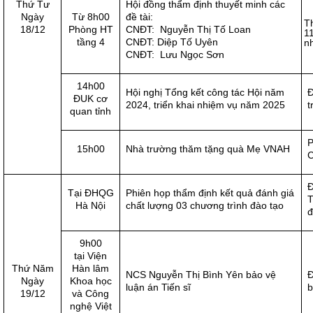
Thứ Tư
Hội đồng thẩm định thuyết minh các
Ngày
Từ 8h00
đề tài:
T
18/12
Phòng HT
CNĐT: Nguyễn Thị Tố Loan
1
tầng 4
CNĐT: Diệp Tố Uyên
n
CNĐT: Lưu Ngọc Sơn
14h00
Hội nghị Tổng kết công tác Hội năm
Đ
ĐUK cơ
2024, triển khai nhiệm vụ năm 2025
t
quan tỉnh
P
15h00
Nhà trường thăm tặng quà Mẹ VNAH
C
Đ
Tại ĐHQG
Phiên họp thẩm định kết quả đánh giá
T
Hà Nội
chất lượng 03 chương trình đào tạo
đ
9h00
tại Viện
Thứ Năm
Hàn lâm
NCS Nguyễn Thị Bình Yên bảo vệ
Đ
Ngày
Khoa học
luận án Tiến sĩ
b
19/12
và Công
nghệ Việt