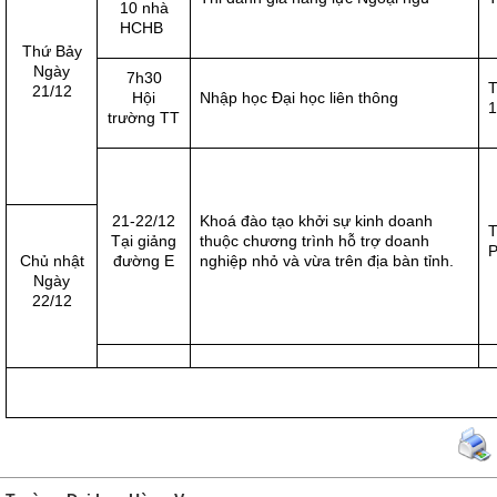
10 nhà
HCHB
Thứ Bảy
Ngày
7h30
T
21/12
Hội
Nhập học Đại học liên thông
1
trường TT
21-22/12
Khoá đào tạo khởi sự kinh doanh
T
Tại giảng
thuộc chương trình hỗ trợ doanh
P
Chủ nhật
đường E
nghiệp nhỏ và vừa trên địa bàn tỉnh.
Ngày
22/12