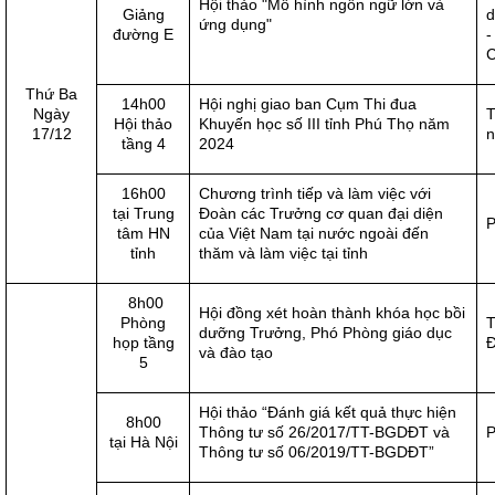
Hội thảo "Mô hình ngôn ngữ lớn và
Giảng
d
ứng dụng"
đường E
-
Thứ Ba
14h00
Hội nghị giao ban Cụm Thi đua
Ngày
Hội thảo
Khuyến học số III tỉnh Phú Thọ năm
17/12
n
tầng 4
2024
16h00
Chương trình tiếp và làm việc với
tại Trung
Đoàn các Trưởng cơ quan đại diện
P
tâm HN
của Việt Nam tại nước ngoài đến
tỉnh
thăm và làm việc tại tỉnh
8h00
Hội đồng xét hoàn thành khóa học bồi
Phòng
T
dưỡng Trưởng, Phó Phòng giáo dục
họp tầng
Đ
và đào tạo
5
Hội thảo “Đánh giá kết quả thực hiện
8h00
Thông tư số 26/2017/TT-BGDĐT và
P
tại Hà Nội
Thông tư số 06/2019/TT-BGDĐT”