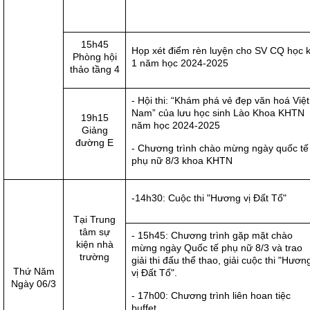
15h45
Họp xét điểm rèn luyện cho SV CQ học 
Phòng hội
1 năm học 2024-2025
thảo tầng 4
- Hội thi: “Khám phá vẻ đẹp văn hoá Việt
Nam” của lưu học sinh Lào Khoa KHTN
19h15
năm học 2024-2025
Giảng
đường E
- Chương trình chào mừng ngày quốc tế
phụ nữ 8/3 khoa KHTN
-14h30: Cuộc thi "Hương vị Đất Tổ"
Tại Trung
tâm sự
- 15h45: Chương trình gặp mặt chào
kiện nhà
mừng ngày Quốc tế phụ nữ 8/3 và trao
trường
giải thi đấu thể thao, giải cuộc thi "Hươn
Thứ Năm
vị Đất Tổ".
Ngày 06/3
- 17h00: Chương trình liên hoan tiệc
buffet