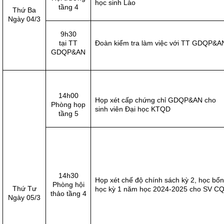
học sinh Lào
tầng 4
Thứ Ba
Ngày 04/3
9h30
tại TT
Đoàn kiểm tra làm việc với TT GDQP&A
GDQP&AN
14h00
Họp xét cấp chứng chỉ GDQP&AN cho
Phòng họp
sinh viên Đại học KTQD
tầng 5
14h30
Họp xét chế độ chính sách kỳ 2, học bổ
Phòng hội
Thứ Tư
học kỳ 1 năm học 2024-2025 cho SV C
thảo tầng 4
Ngày 05/3