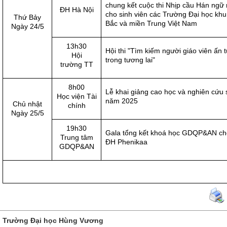
chung kết cuộc thi Nhịp cầu Hán ng
ĐH Hà Nội
cho sinh viên các Trường Đại học kh
Thứ Bảy
Bắc và miền Trung Việt Nam
Ngày 24/5
13h30
Hội thi "Tìm kiếm người giáo viên ấn 
Hội
trong tương lai"
trường TT
8h00
Lễ khai giảng cao học và nghiên cứu 
Học viện Tài
năm 2025
Chủ nhật
chính
Ngày 25/5
19h30
Gala tổng kết khoá học GDQP&AN cho
Trung tâm
ĐH Phenikaa
GDQP&AN
Trường Đại học Hùng Vương